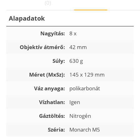
(0)
Alapadatok
Nagyítás:
8 x
Objektív átmérő:
42 mm
Súly:
630 g
Méret (MxSz):
145 x 129 mm
Váz anyaga:
polikarbonát
Vízhatlan:
Igen
Gáztöltés:
Nitrogén
Széria:
Monarch M5