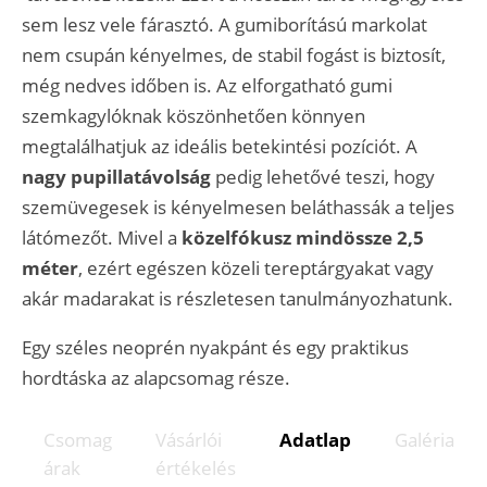
sem lesz vele fárasztó. A gumiborítású markolat
nem csupán kényelmes, de stabil fogást is biztosít,
még nedves időben is. Az elforgatható gumi
szemkagylóknak köszönhetően könnyen
megtalálhatjuk az ideális betekintési pozíciót. A
nagy pupillatávolság
pedig lehetővé teszi, hogy
szemüvegesek is kényelmesen beláthassák a teljes
látómezőt. Mivel a
közelfókusz mindössze 2,5
méter
, ezért egészen közeli tereptárgyakat vagy
akár madarakat is részletesen tanulmányozhatunk.
Egy széles neoprén nyakpánt és egy praktikus
hordtáska az alapcsomag része.
Csomag
Vásárlói
Adatlap
Galéria
árak
értékelés