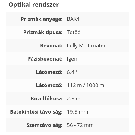
Optikai rendszer
Prizmák anyaga:
BAK4
Prizmák típusa:
Tetőél
Bevonat:
Fully Multicoated
Fázisbevonat:
Igen
Látómező:
6.4 °
Látómező:
112 m / 1000 m
Közelfókusz:
2.5 m
Betekintési távolság:
19.5 mm
Szemtávolság:
56 - 72 mm