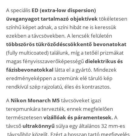
A speciális
ED (extra-low dispersion)
üveganyagot tartalmazó objektívek
tökéletesen
színhű képet adnak, a színi hibát ne is keressük
ezekben a távcsövekben. A lencsék felületén
többszörös tükröződéscsökkentő bevonatokat
(fully multicoated) találunk, míg a tetőél prizmákat
magas fényvisszaverőképességű
dielektrikus és
fázisbevonatokkal
látta el a gyártó. Mindezek
eredményeképpen a szemünk elé táruló kép
rendkívül szép rajzolatú, éles és kontrasztos.
A
Nikon Monarch M5
távcsöveket igazi
terepmunkára tervezték, ennek megfelelően
természetesen
vízállóak és páramentesek.
A
távcső
ultrakönnyű
súlya egy általános 32 mm-es
távcsőhöz közelít. Ezért a hosszan tartó megfigyelés