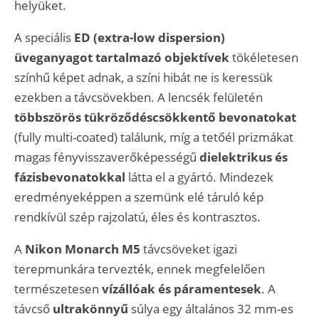
helyüket.
A speciális
ED (extra-low dispersion)
üveganyagot tartalmazó objektívek
tökéletesen
színhű képet adnak, a színi hibát ne is keressük
ezekben a távcsövekben. A lencsék felületén
többszörös tükröződéscsökkentő bevonatokat
(fully multi-coated) találunk, míg a tetőél prizmákat
magas fényvisszaverőképességű
dielektrikus és
fázisbevonatokkal
látta el a gyártó. Mindezek
eredményeképpen a szemünk elé táruló kép
rendkívül szép rajzolatú, éles és kontrasztos.
A
Nikon Monarch M5
távcsöveket igazi
terepmunkára tervezték, ennek megfelelően
természetesen
vízállóak és páramentesek
. A
távcső
ultrakönnyű
súlya egy általános 32 mm-es