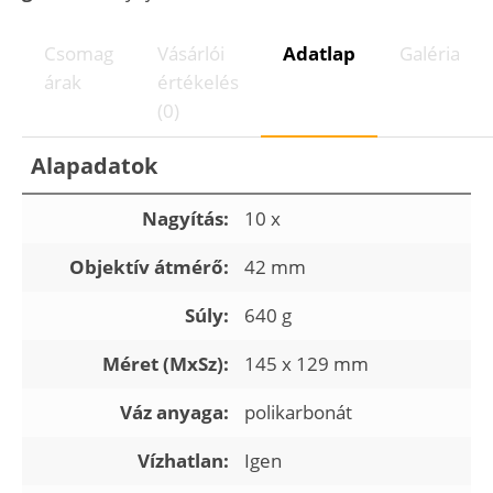
Csomag
Vásárlói
Adatlap
Galéria
árak
értékelés
(0)
Alapadatok
Nagyítás:
10 x
Objektív átmérő:
42 mm
Súly:
640 g
Méret (MxSz):
145 x 129 mm
Váz anyaga:
polikarbonát
Vízhatlan:
Igen