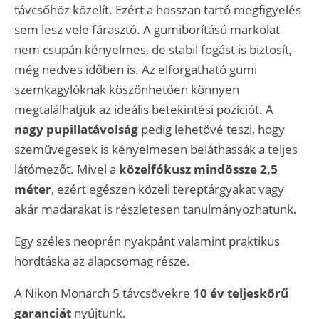
távcsőhöz közelít. Ezért a hosszan tartó megfigyelés
sem lesz vele fárasztó. A gumiborítású markolat
nem csupán kényelmes, de stabil fogást is biztosít,
még nedves időben is. Az elforgatható gumi
szemkagylóknak köszönhetően könnyen
megtalálhatjuk az ideális betekintési pozíciót. A
nagy pupillatávolság
pedig lehetővé teszi, hogy
szemüvegesek is kényelmesen beláthassák a teljes
látómezőt. Mivel a
közelfókusz mindössze 2,5
méter
, ezért egészen közeli tereptárgyakat vagy
akár madarakat is részletesen tanulmányozhatunk.
Egy széles neoprén nyakpánt valamint praktikus
hordtáska az alapcsomag része.
A Nikon Monarch 5 távcsövekre
10 év teljeskörű
garanciát
nyújtunk.