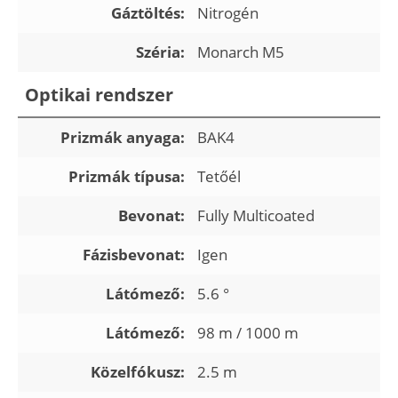
Gáztöltés:
Nitrogén
Széria:
Monarch M5
Optikai rendszer
Prizmák anyaga:
BAK4
Prizmák típusa:
Tetőél
Bevonat:
Fully Multicoated
Fázisbevonat:
Igen
Látómező:
5.6 °
Látómező:
98 m / 1000 m
Közelfókusz:
2.5 m