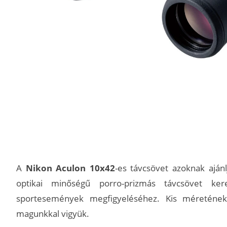
A
Nikon Aculon 10x42
-es távcsövet azoknak aján
optikai minőségű porro-prizmás távcsövet ker
sportesemények megfigyeléséhez. Kis méreténe
magunkkal vigyük.