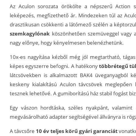
Az Aculon sorozata örökölte a népszerű Action sz
leképezés, megfizethető ár. Mindezeken túl az Acul
drasztikusan csökkenti a látómező szélén a képtorzul
szemkagylónak
köszönhetően szemüveggel vagy anélk
nagy előnye, hogy kényelmesen belenézhetünk.
10x-es nagyítása kézből még jól megtartható, tágas
képes egyszerre befogni. A hatékony
többrétegű t
látcsövekben is alkalmazott BAK4 üveganyagból kés
keskeny kialakítású Aculon távcsövek meglepően k
tesznek lehetővé. A gumiborítású ház stabil fogást biz
Egy vászon hordtáska, széles nyakpánt, valamint
megvásárolható adapter segítségével állványra is rög
A távcsőre
10 év teljes körű gyári garanciát
vonatko