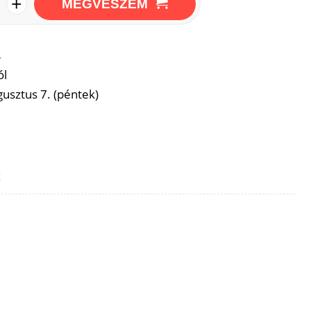
+
MEGVESZEM
→
ól
usztus 7. (péntek)
z