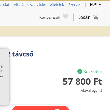
|
csolat
Általános szerződési feltételek
Szerviz
Kosár
Kedvencek
x42 távcső
 a
Készleten
m"
et
57 800 Ft
Áfával együtt