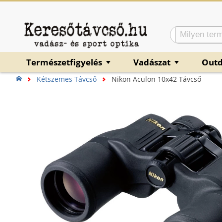
Természetfigyelés
Vadászat
Out
▼
▼
Kétszemes Távcső
Nikon Aculon 10x42 Távcső