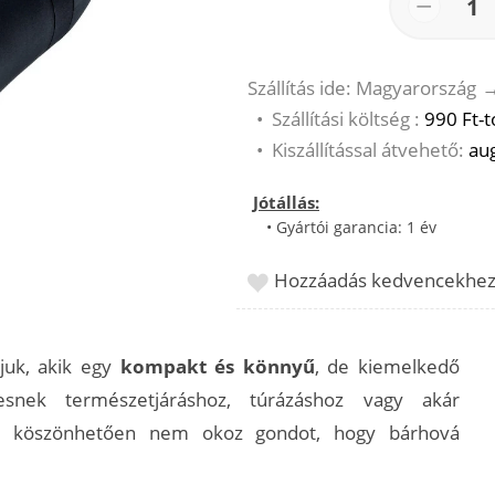
−
1
Szállítás ide: Magyarország
•
Szállítási költség :
990 Ft-t
•
Kiszállítással átvehető:
aug
Jótállás:
• Gyártói garancia: 1 év
Hozzáadás kedvencekhe
ljuk, akik egy
kompakt és könnyű
, de kiemelkedő
esnek természetjáráshoz, túrázáshoz vagy akár
k köszönhetően nem okoz gondot, hogy bárhová