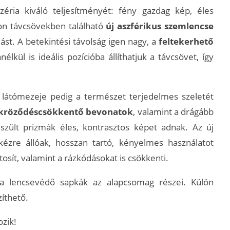
éria kiváló teljesítményét: fény gazdag kép, éles
on távcsövekben található
új aszférikus szemlencse
ást. A betekintési távolság igen nagy, a
feltekerhető
ül is ideális pozícióba állíthatjuk a távcsövet, így
 látómezeje pedig a természet terjedelmes szeletét
ükröződéscsökkentő bevonatok
, valamint a drágább
zült prizmák éles, kontrasztos képet adnak. Az új
ézre állóak, hosszan tartó, kényelmes használatot
tosít, valamint a rázkódásokat is csökkenti.
 a lencsevédő sapkák az alapcsomag részei. Külön
zíthető.
zik!