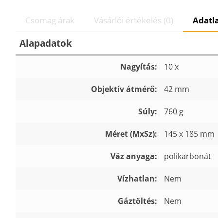
Csomag árak
Vásárlói értékelés (0)
Adatl
Alapadatok
Nagyítás:
10 x
Objektív átmérő:
42 mm
Súly:
760 g
Méret (MxSz):
145 x 185 mm
Váz anyaga:
polikarbonát
Vízhatlan:
Nem
Gáztöltés:
Nem