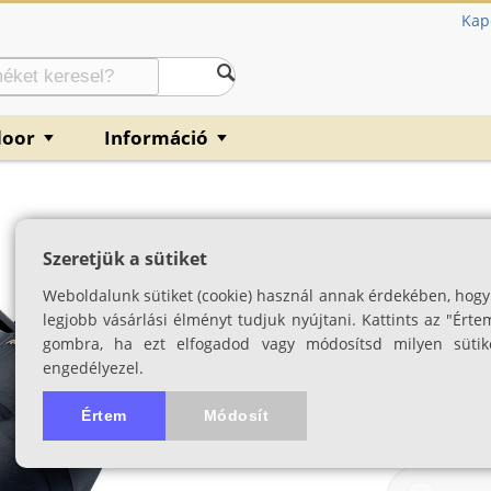
Kap
door
Információ
▼
▼
Nikon Aculon 10
Szeretjük a sütiket
SKU: 00549
Weboldalunk sütiket (cookie) használ annak érdekében, hogy
legjobb vásárlási élményt tudjuk nyújtani. Kattints az "Érte
gombra, ha ezt elfogadod vagy módosítsd milyen sütik
engedélyezel.
Értem
Módosít