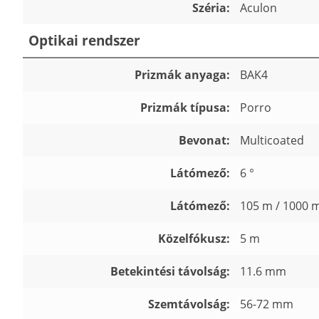
Széria:
Aculon
Optikai rendszer
Prizmák anyaga:
BAK4
Prizmák típusa:
Porro
Bevonat:
Multicoated
Látómező:
6 °
Látómező:
105 m / 1000 
Közelfókusz:
5 m
Betekintési távolság:
11.6 mm
Szemtávolság:
56-72 mm