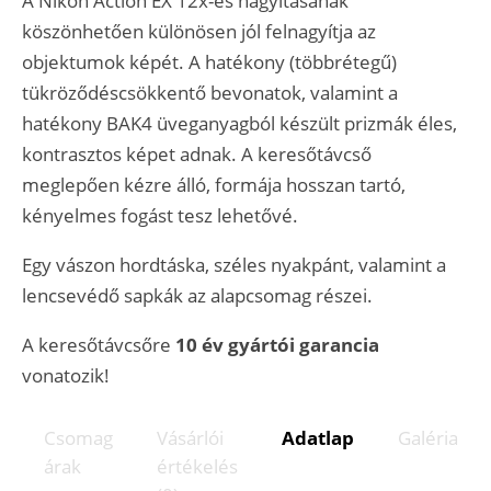
A Nikon Action EX 12x-es nagyításának
köszönhetően különösen jól felnagyítja az
objektumok képét. A hatékony (többrétegű)
tükröződéscsökkentő bevonatok, valamint a
hatékony BAK4 üveganyagból készült prizmák éles,
kontrasztos képet adnak. A keresőtávcső
meglepően kézre álló, formája hosszan tartó,
kényelmes fogást tesz lehetővé.
Egy vászon hordtáska, széles nyakpánt, valamint a
lencsevédő sapkák az alapcsomag részei.
A keresőtávcsőre
10 év gyártói garancia
vonatozik!
Csomag
Vásárlói
Adatlap
Galéria
árak
értékelés