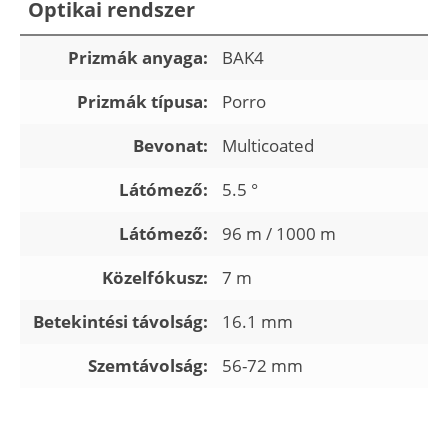
Optikai rendszer
Prizmák anyaga:
BAK4
Prizmák típusa:
Porro
Bevonat:
Multicoated
Látómező:
5.5 °
Látómező:
96 m / 1000 m
Közelfókusz:
7 m
Betekintési távolság:
16.1 mm
Szemtávolság:
56-72 mm