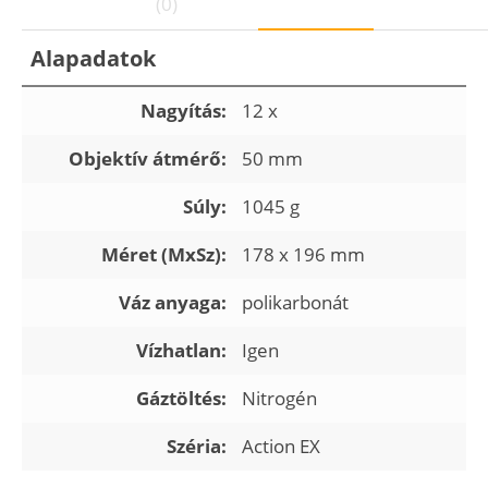
(0)
Alapadatok
Nagyítás:
12 x
Objektív átmérő:
50 mm
Súly:
1045 g
Méret (MxSz):
178 x 196 mm
Váz anyaga:
polikarbonát
Vízhatlan:
Igen
Gáztöltés:
Nitrogén
Széria:
Action EX