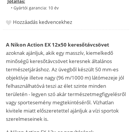
Jótállás:
• Gyártói garancia: 10 év
Hozzáadás kedvencekhez
A Nikon Action EX 12x50 keresőtávcsövet
azoknak ajánljuk, akik egy masszív, kiemelkedő
minőségű keresőtávcsövet keresnek általános
természetjáráshoz. Az üvegből készült 50 mm-es
objektívje illetve nagy (96 m/1000 m) látómezeje jól
felhasználhatóvá teszi az élet szinte minden
területén - legyen szó akár természetmegfigyelésről
vagy sportesemény megtekintéséről. Vízhatlan
kivitele miatt előszeretettel ajánljuk a vízi sportok
szerelmeseinek is.