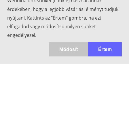
Weboldalunk sütiket (cookie) használ annak
érdekében, hogy a legjobb vásárlási élményt tudjuk
nyújtani. Kattints az "Értem" gombra, ha ezt
elfogadod vagy módosítsd milyen sütiket
engedélyezel.
Módosít
Értem
Kapcsolat
info@keresotavcso.hu