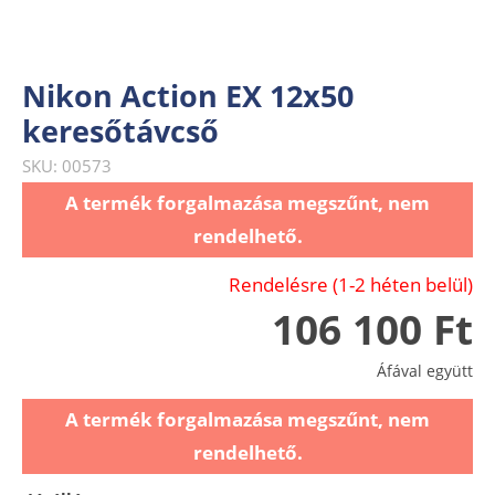
Nikon Action EX 12x50
keresőtávcső
SKU: 00573
A termék forgalmazása megszűnt, nem
rendelhető.
Rendelésre (1-2 héten belül)
106 100 Ft
Áfával együtt
A termék forgalmazása megszűnt, nem
rendelhető.