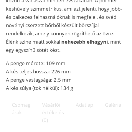
között a vadászat minden évszakában. A polimer
késhüvely szimmetrikus, ami azt jelenti, hogy jobb-
és balkezes felhasználóknak is megfelel, és svéd
növényi cserzett bőrből készült bőrszíjjal
rendelkezik, amely könnyen rögzíthető az övre.
Élénk színe miatt sokkal
nehezebb elhagyni
, mint
egy egyszínű sötét kést.
A penge mérete: 109 mm
A kés teljes hossza: 226 mm
A penge vastagsága: 2.5 mm
A kés súlya (tok nélkül): 134 g
Csomag
Vásárlói
Adatlap
Galéria
árak
értékelés
(0)