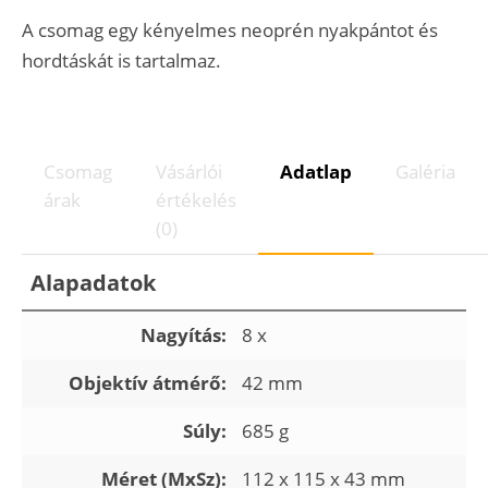
A csomag egy kényelmes neoprén nyakpántot és
hordtáskát is tartalmaz.
Csomag
Vásárlói
Adatlap
Galéria
árak
értékelés
(0)
Alapadatok
Nagyítás:
8 x
Objektív átmérő:
42 mm
Súly:
685 g
Méret (MxSz):
112 x 115 x 43 mm