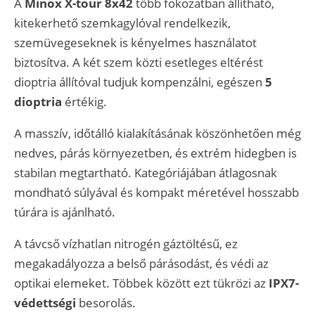
A
Minox X-tour
8x42
több fokozatban állítható,
kitekerhető szemkagylóval rendelkezik,
szemüvegeseknek is kényelmes használatot
biztosítva. A két szem közti esetleges eltérést
dioptria állítóval tudjuk kompenzálni, egészen
5
dioptria
értékig.
A masszív, időtálló kialakításának köszönhetően még
nedves, párás környezetben, és extrém hidegben is
stabilan megtartható. Kategóriájában átlagosnak
mondható súlyával és kompakt méretével hosszabb
túrára is ajánlható.
A távcső vízhatlan nitrogén gáztöltésű, ez
megakadályozza a belső párásodást, és védi az
optikai elemeket. Többek között ezt tükrözi az
IPX7-
védettségi
besorolás.