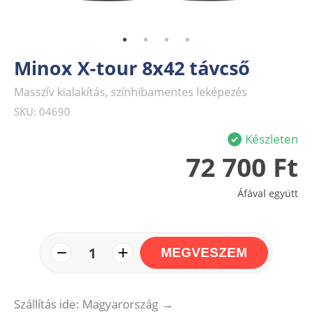
Minox X-tour 8x42 távcső
Masszív kialakítás, színhibamentes leképezés
SKU: 04690
Készleten
72 700 Ft
Áfával együtt
−
+
1
MEGVESZEM
Szállítás ide: Magyarország
→