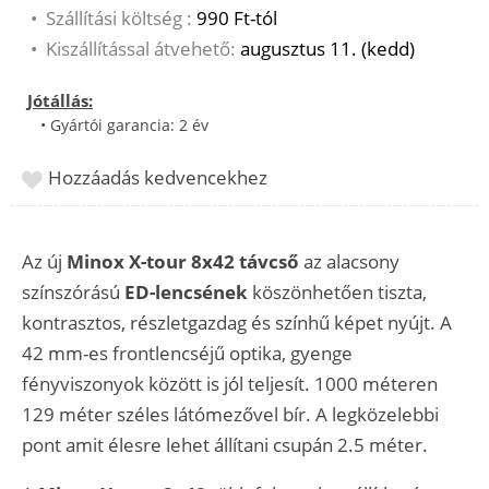
•
Szállítási költség :
990 Ft-tól
•
Kiszállítással átvehető:
augusztus 11. (kedd)
Jótállás:
• Gyártói garancia: 2 év
Hozzáadás kedvencekhez
Az új
Minox X-tour 8x42 távcső
az alacsony
színszórású
ED-lencsének
köszönhetően tiszta,
kontrasztos, részletgazdag és színhű képet nyújt. A
42 mm-es frontlencséjű optika, gyenge
fényviszonyok között is jól teljesít. 1000 méteren
129 méter széles látómezővel bír. A legközelebbi
pont amit élesre lehet állítani csupán 2.5 méter.