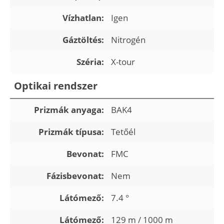
Vízhatlan:
Igen
Gáztöltés:
Nitrogén
Széria:
X-tour
Optikai rendszer
Prizmák anyaga:
BAK4
Prizmák típusa:
Tetőél
Bevonat:
FMC
Fázisbevonat:
Nem
Látómező:
7.4 °
Látómező:
129 m / 1000 m