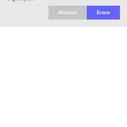
Módosít
Értem
Kapcsolat
info@keresotavcso.hu
+36 20/516-44-58
Hétfő - Péntek: 9:30-17:00