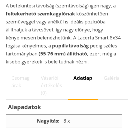
A betekintési távolság (szemtávolság) igen nagy, a
feltekerhető szemkagylónak
köszönhetően
szemüveggel vagy anélkül is ideális pozícióba
állíthatjuk a távcsövet, így nagy előnye, hogy
kényelmesen belenézhetünk. A Lacerta Smart 8x34
fogása kényelmes, a
pupillatávolság
pedig széles
tartományban
(55-76 mm) állítható
, ezért még a
kisebb gyerekek is bele tudnak nézni.
Csomag
Vásárlói
Adatlap
Galéria
árak
értékelés
(0)
Alapadatok
Nagyítás:
8 x