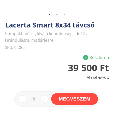
Lacerta Smart 8x34 távcső
Kompakt méret, kiváló képminőség. Ideális
kirándulásra, madárlesre
SKU: 02062
Készleten
39 500 Ft
Áfával együtt
−
+
1
MEGVESZEM