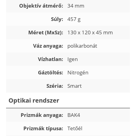
Objektív átmérő:
34 mm
Súly:
457 g
Méret (MxSz):
130 x 120 x 45 mm
Váz anyaga:
polikarbonát
Vízhatlan:
Igen
Gáztöltés:
Nitrogén
Széria:
Smart
Optikai rendszer
Prizmák anyaga:
BAK4
Prizmák típusa:
Tetőél