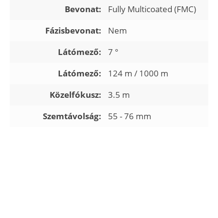
Bevonat:
Fully Multicoated (FMC)
Fázisbevonat:
Nem
Látómező:
7 °
Látómező:
124 m / 1000 m
Közelfókusz:
3.5 m
Szemtávolság:
55 - 76 mm