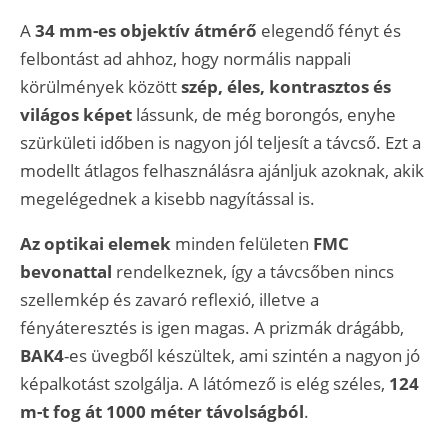
A
34 mm-es objektív átmérő
elegendő fényt és
felbontást ad ahhoz, hogy normális nappali
körülmények között
szép, éles, kontrasztos és
világos képet
lássunk, de még borongós, enyhe
szürkületi időben is nagyon jól teljesít a távcső. Ezt a
modellt átlagos felhasználásra ajánljuk azoknak, akik
megelégednek a kisebb nagyítással is.
Az optikai elemek
minden felületen
FMC
bevonattal
rendelkeznek, így a távcsőben nincs
szellemkép és zavaró reflexió, illetve a
fényáteresztés is igen magas. A prizmák drágább,
BAK4
-es üvegből készültek, ami szintén a nagyon jó
képalkotást szolgálja. A látómező is elég széles,
124
m-t fog át 1000 méter távolságból
.