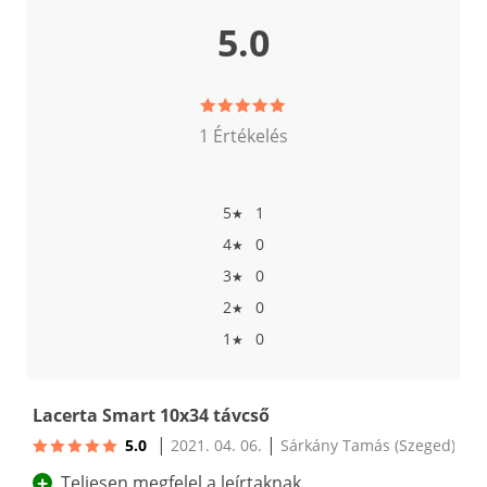
5.0
1 Értékelés
5
1
★
4
0
★
3
0
★
2
0
★
1
0
★
Lacerta Smart 10x34 távcső
|
|
5.0
2021. 04. 06.
Sárkány Tamás
(Szeged)
+
Teljesen megfelel a leírtaknak.