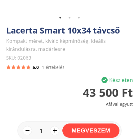
Lacerta Smart 10x34 távcső
Kompakt méret, kiváló képminőség. Ideális
kirándulásra, madárlesre
SKU: 02063
5.0
1 értékelés
Készleten
43 500 Ft
Áfával együtt
−
+
1
MEGVESZEM