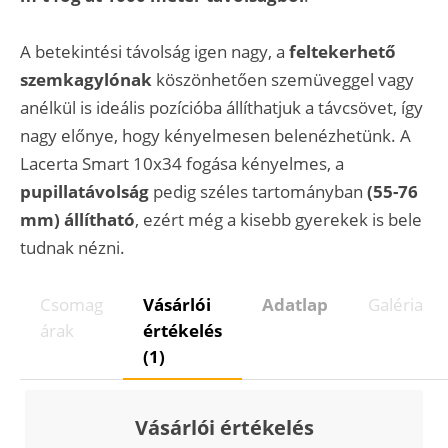
A betekintési távolság igen nagy, a
feltekerhető
szemkagylónak
köszönhetően szemüveggel vagy
anélkül is ideális pozícióba állíthatjuk a távcsövet, így
nagy előnye, hogy kényelmesen belenézhetünk. A
Lacerta Smart 10x34 fogása kényelmes, a
pupillatávolság
pedig széles tartományban
(55-76
mm) állítható
, ezért még a kisebb gyerekek is bele
tudnak nézni.
Csomag
Vásárlói
Adatlap
Galéria
árak
értékelés
(1)
Vásárlói értékelés