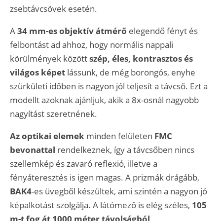
zsebtávcsövek esetén.
A
34 mm-es objektív átmérő
elegendő fényt és
felbontást ad ahhoz, hogy normális nappali
körülmények között
szép, éles, kontrasztos és
világos képet
lássunk, de még borongós, enyhe
szürkületi időben is nagyon jól teljesít a távcső. Ezt a
modellt azoknak ajánljuk, akik a 8x-osnál nagyobb
nagyítást szeretnének.
Az optikai elemek
minden felületen
FMC
bevonattal
rendelkeznek, így a távcsőben nincs
szellemkép és zavaró reflexió, illetve a
fényáteresztés is igen magas. A prizmák drágább,
BAK4
-es üvegből készültek, ami szintén a nagyon jó
képalkotást szolgálja. A látómező is elég széles,
105
m-t fog át 1000 méter távolságból
.