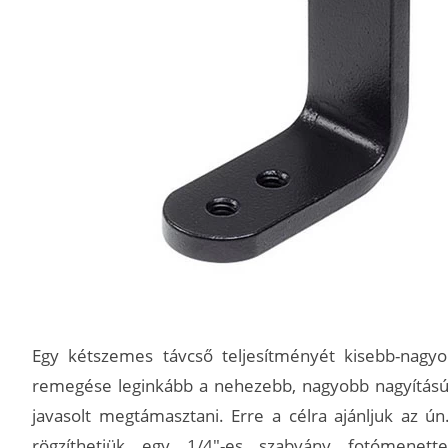
Egy kétszemes távcső teljesítményét kisebb-nagyo
remegése leginkább a nehezebb, nagyobb nagyítású 
javasolt megtámasztani. Erre a célra ajánljuk az ú
rögzíthetjük egy 1/4"-es szabvány fotómenettel 