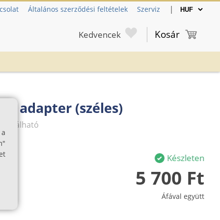
|
csolat
Általános szerződési feltételek
Szerviz
Kosár
Kedvencek
ár adapter (széles)
asználható
 a
m"
et
Készleten
5 700 Ft
Áfával együtt