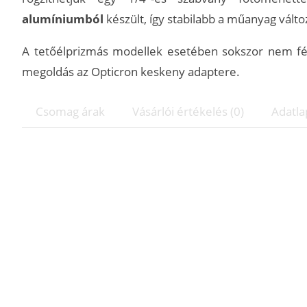
alumíniumból
készült, így stabilabb a műanyag vált
A tetőélprizmás modellek esetében sokszor nem fér e
megoldás az Opticron keskeny adaptere.
Csomag árak
Vásárlói értékelés (0)
Adatla