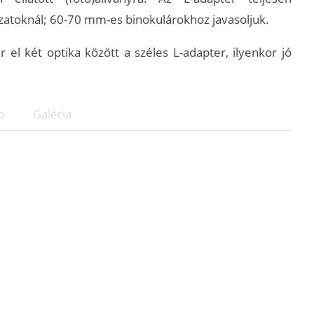
ozatoknál; 60-70 mm-es binokulárokhoz javasoljuk.
l két optika között a széles L-adapter, ilyenkor jó
p
Galéria