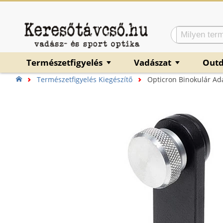
Természetfigyelés
Vadászat
Out
▼
▼
Természetfigyelés Kiegészítő
Opticron Binokulár Ada