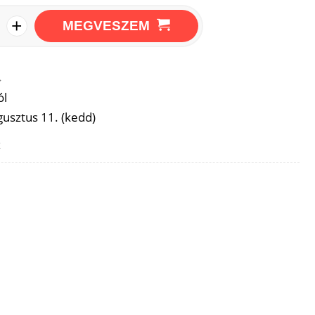
+
MEGVESZEM
→
ól
usztus 11. (kedd)
z