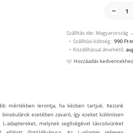
−
1
Szállítás ide: Magyarország
•
Szállítási költség :
990 Ft-t
•
Kiszállítással átvehető:
aug
Hozzáadás kedvencekhe
bb mértékben lerontja, ha kézben tartjuk. Kezünk
binokulárok esetében zavaró, így ezeket különösen
n. L-adaptereket, melynek segítségével távcsövünket
ellátott (fotó)állványra. Az L-adapter teljesen