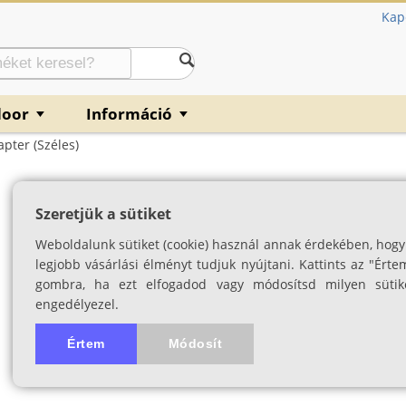
Kap
door
Információ
▼
▼
pter (széles)
Opticron binokul
Szeretjük a sütiket
Porró prizmás modellekhez h
Weboldalunk sütiket (cookie) használ annak érdekében, hogy
SKU: 03156
legjobb vásárlási élményt tudjuk nyújtani. Kattints az "Érte
gombra, ha ezt elfogadod vagy módosítsd milyen sütik
engedélyezel.
Értem
Módosít