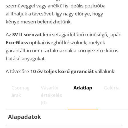
szemüveggel vagy anélkül is ideális pozícióba
állíthatjuk a távcsövet, így nagy előnye, hogy
kényelmesen belenézhetünk.
Az
SV II sorozat
lencsetagjai kitűnő minőségű, japán
Eco-Glass
optikai üvegből készülnek, melyek
garantáltan nem tartalmaznak a környezetre káros
hatású anyagokat.
A távcsőre
10 év teljes körű garanciát
vállalunk!
Csomag
Vásárlói
Adatlap
Galéria
árak
értékelés
(0)
Alapadatok