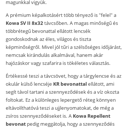
magunkkal vigyük.
A prémium képalkotásért több tényező is "felel" a
Kowa SV II 8x32
távcsőben. A magas minőségű és
többrétegű bevonattal ellátott lencsék
gondoskodnak az éles, világos és tiszta
képminőségről. Mivel jól tűri a szélsőséges időjárást,
nemcsak kirándulás alkalmával, hanem akár
hajózáskor vagy szafarira is tökéletes választás.
Értékessé teszi a távcsövet, hogy a tárgylencse és az
okulár külső lencséje
KR bevonattal
ellátott, ami
segít távol tartani a szennyeződések és a víz okozta
foltokat. Ez a különleges lepergető réteg könnyen
eltávolíthatóvá teszi a ujjlenyomatokat, de még a
zsíros szennyeződéseket is. A
Kowa Repellent
bevonat
pedig meggátolja, hogy a szennyeződés