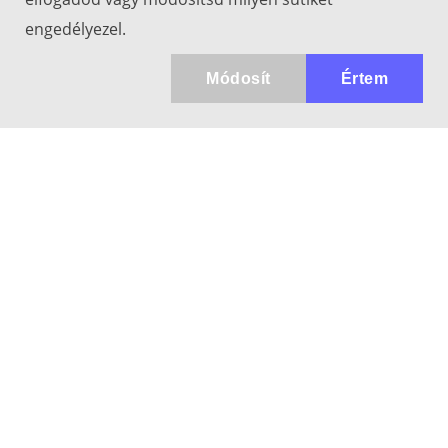
engedélyezel.
Módosít
Értem
Kapcsolat
info@keresotavcso.hu
+36 20/516-44-58
Hétfő - Péntek: 9:30-17:00