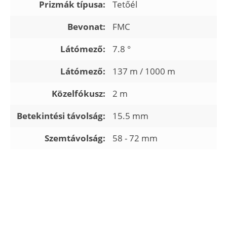
Prizmák típusa:
Tetőél
Bevonat:
FMC
Látómező:
7.8 °
Látómező:
137 m / 1000 m
Közelfókusz:
2 m
Betekintési távolság:
15.5 mm
Szemtávolság:
58 - 72 mm