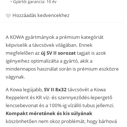
• Gyártói garancia: 10 év
Hozzáadás kedvencekhez
A KOWA gyártmányok a prémium kategóriát
képviselik a távcsövek világában. Ennek
megfelelően az
új SV II sorozat
tagjait is azok
igényeihez optimalizálta a gyártó, akik a
mindennapos használat során is prémium eszközre
vágynak.
A Kowa legújabb,
SV II 8x32
távcsövét a Kowa
Reppelent és KR víz- és szennyeződés-lepergető
lencsebevonat és a 100%-ig vízálló tubus jellemzi.
Kompakt méretének és kis súlyának
köszönhetően nem okoz problémát, hogy bárhová