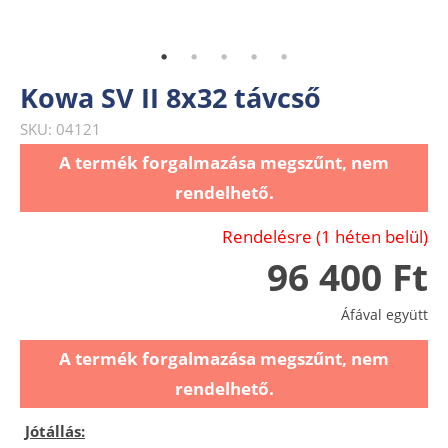
Kowa SV II 8x32 távcső
SKU: 04121
A termék forgalmazása megszűnt, nem
rendelhető.
Rendelésre (1 héten belül)
96 400 Ft
Áfával együtt
A termék forgalmazása megszűnt, nem
rendelhető.
Jótállás: