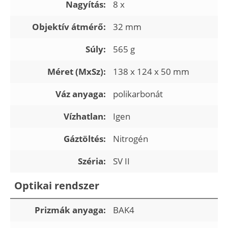
Nagyítás:
8 x
Objektív átmérő:
32 mm
Súly:
565 g
Méret (MxSz):
138 x 124 x 50 mm
Váz anyaga:
polikarbonát
Vízhatlan:
Igen
Gáztöltés:
Nitrogén
Széria:
SV II
Optikai rendszer
Prizmák anyaga:
BAK4