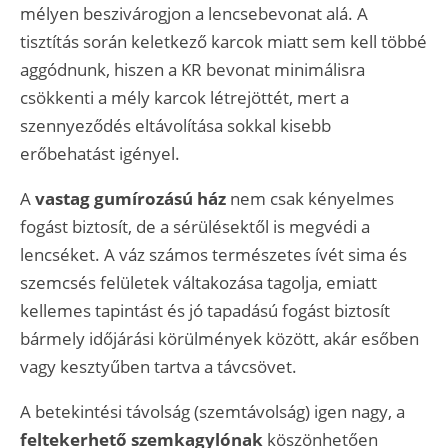
mélyen beszivárogjon a lencsebevonat alá. A
tisztítás során keletkező karcok miatt sem kell többé
aggódnunk, hiszen a KR bevonat minimálisra
csökkenti a mély karcok létrejöttét, mert a
szennyeződés eltávolítása sokkal kisebb
erőbehatást igényel.
A
vastag gumírozású ház
nem csak kényelmes
fogást biztosít, de a sérülésektől is megvédi a
lencséket. A váz számos természetes ívét sima és
szemcsés felületek váltakozása tagolja, emiatt
kellemes tapintást és jó tapadású fogást biztosít
bármely időjárási körülmények között, akár esőben
vagy kesztyűben tartva a távcsövet.
A betekintési távolság (szemtávolság) igen nagy, a
feltekerhető szemkagylónak
köszönhetően