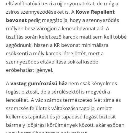
eltávolíthatóvá teszi a ujjlenyomatokat, de még a
zsíros szennyeződéseket is. A
Kowa Repellent
bevonat
pedig meggátolja, hogy a szennyeződés
mélyen beszivárogjon a lencsebevonat alá. A
tisztítás során keletkező karcok miatt sem kell többé
aggódnunk, hiszen a KR bevonat minimálisra
csökkenti a mély karcok létrejöttét, mert a
szennyeződés eltávolítása sokkal kisebb
erőbehatást igényel.
A
vastag gumírozású ház
nem csak kényelmes
fogást biztosít, de a sérülésektől is megvédi a
lencséket. A váz számos természetes ívét sima és
szemcsés felületek váltakozása tagolja, emiatt
kellemes tapintást és jó tapadású fogást biztosít
bármely időjárási körülmények között, akár esőben