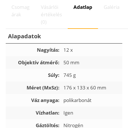
Csomag
Vásárlói
Adatlap
Galéria
árak
értékelés
(0)
Alapadatok
Nagyítás:
12 x
Objektív átmérő:
50 mm
Súly:
745 g
Méret (MxSz):
176 x 133 x 60 mm
Váz anyaga:
polikarbonát
Vízhatlan:
Igen
Gáztöltés:
Nitrogén