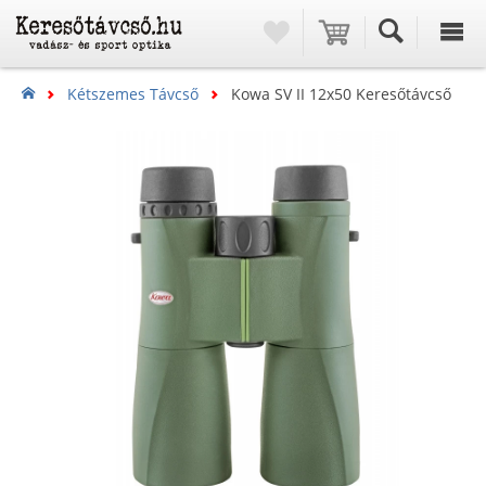
Kétszemes Távcső
Kowa SV II 12x50 Keresőtávcső