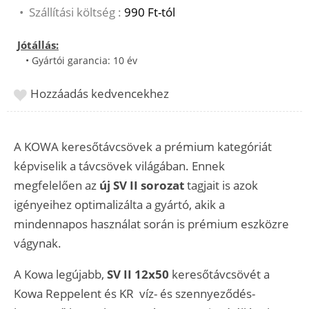
•
Szállítási költség :
990 Ft-tól
Jótállás:
• Gyártói garancia: 10 év
Hozzáadás kedvencekhez
A KOWA keresőtávcsövek a prémium kategóriát
képviselik a távcsövek világában. Ennek
megfelelően az
új SV II sorozat
tagjait is azok
igényeihez optimalizálta a gyártó, akik a
mindennapos használat során is prémium eszközre
vágynak.
A Kowa legújabb,
SV II 12x50
keresőtávcsövét a
Kowa Reppelent és KR víz- és szennyeződés-