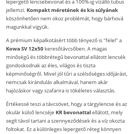
lepergető lencsebevonat és a 100%-ig vízálló tubus
jellemzi.
Kompakt méretének és kis súlyának
köszönhetően nem okoz problémát, hogy bárhová
magunkkal vigyük.
A prémium képalkotásért több tényező is "felel" a
Kowa SV 12x50
keresőtávcsőben. A magas
minőségű és többrétegű bevonattal ellátott lencsék
gondoskodnak az éles, világos és tiszta
képminőségről. Mivel jól tűri a szélsőséges időjárást,
nemcsak kirándulás alkalmával, hanem akár
hajózáskor vagy szafarira is tökéletes választás.
Értékessé teszi a távcsövet, hogy a tárgylencse és az
okulár külső lencséje
KR bevonattal
ellátott, mely
segít távol tartani a szennyeződések és a víz okozta
foltokat. Ez a különleges lepergető réteg könnyen