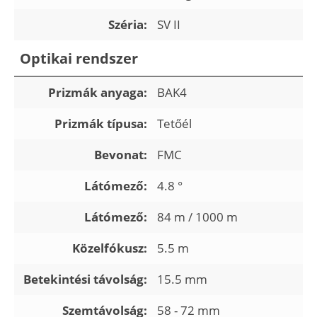
Széria:
SV II
Optikai rendszer
Prizmák anyaga:
BAK4
Prizmák típusa:
Tetőél
Bevonat:
FMC
Látómező:
4.8 °
Látómező:
84 m / 1000 m
Közelfókusz:
5.5 m
Betekintési távolság:
15.5 mm
Szemtávolság:
58 - 72 mm