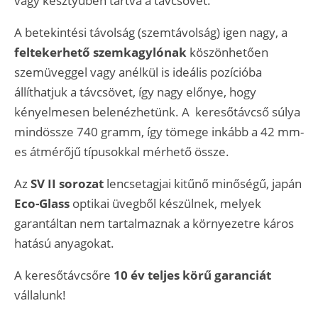
vagy kesztyűben tartva a távcsövet.
A betekintési távolság (szemtávolság) igen nagy, a
feltekerhető szemkagylónak
köszönhetően
szemüveggel vagy anélkül is ideális pozícióba
állíthatjuk a távcsövet, így nagy előnye, hogy
kényelmesen belenézhetünk. A keresőtávcső súlya
mindössze 740 gramm, így tömege inkább a 42 mm-
es átmérőjű típusokkal mérhető össze.
Az
SV II sorozat
lencsetagjai kitűnő minőségű, japán
Eco-Glass
optikai üvegből készülnek, melyek
garantáltan nem tartalmaznak a környezetre káros
hatású anyagokat.
A keresőtávcsőre
10 év teljes körű garanciát
vállalunk!