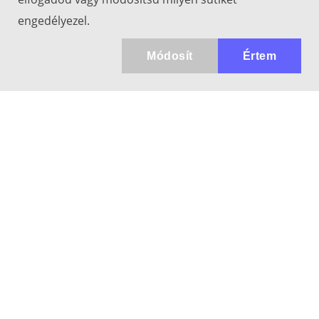
engedélyezel.
Módosít
Értem
Kapcsolat
info@keresotavcso.hu
+36 20/516-44-58
Hétfő - Péntek: 9:30-17:00