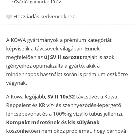
• Gyártói garancia: 10 év
Hozzáadás kedvencekhez
A KOWA gyártmányok a prémium kategóriát
képviselik a távcsövek világában. Ennek
megfelelően az
új SV II sorozat
tagjait is azok
igényeihez optimalizálta a gyártó, akik a
mindennapos használat során is prémium eszközre
vágynak.
A Kowa legújabb,
SV II 10x32
távcsövét a Kowa
Reppelent és KR víz- és szennyeződés-lepergető
lencsebevonat és a 100%-ig vízálló tubus jellemzi.
Kompakt méretének és kis súlyának
köszönhetően nem okoz problémát, hogy bárhová