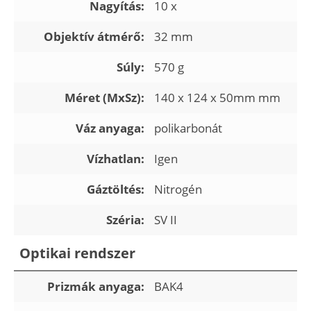
Nagyítás:
10 x
Objektív átmérő:
32 mm
Súly:
570 g
Méret (MxSz):
140 x 124 x 50mm mm
Váz anyaga:
polikarbonát
Vízhatlan:
Igen
Gáztöltés:
Nitrogén
Széria:
SV II
Optikai rendszer
Prizmák anyaga:
BAK4