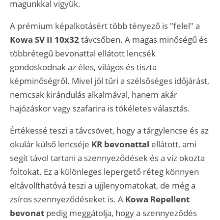
magunkkal vigyük.
A prémium képalkotásért több tényező is "felel" a
Kowa SV II 10x32
távcsőben. A magas minőségű és
többrétegű bevonattal ellátott lencsék
gondoskodnak az éles, világos és tiszta
képminőségről. Mivel jól tűri a szélsőséges időjárást,
nemcsak kirándulás alkalmával, hanem akár
hajózáskor vagy szafarira is tökéletes választás.
Értékessé teszi a távcsövet, hogy a tárgylencse és az
okulár külső lencséje
KR bevonattal
ellátott, ami
segít távol tartani a szennyeződések és a víz okozta
foltokat. Ez a különleges lepergető réteg könnyen
eltávolíthatóvá teszi a ujjlenyomatokat, de még a
zsíros szennyeződéseket is. A
Kowa Repellent
bevonat
pedig meggátolja, hogy a szennyeződés