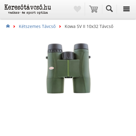
Kétszemes Távcső
Kowa SV II 10x32 Távcső