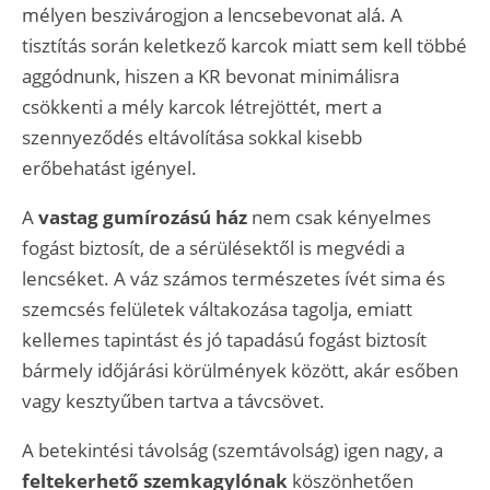
mélyen beszivárogjon a lencsebevonat alá. A
tisztítás során keletkező karcok miatt sem kell többé
aggódnunk, hiszen a KR bevonat minimálisra
csökkenti a mély karcok létrejöttét, mert a
szennyeződés eltávolítása sokkal kisebb
erőbehatást igényel.
A
vastag gumírozású ház
nem csak kényelmes
fogást biztosít, de a sérülésektől is megvédi a
lencséket. A váz számos természetes ívét sima és
szemcsés felületek váltakozása tagolja, emiatt
kellemes tapintást és jó tapadású fogást biztosít
bármely időjárási körülmények között, akár esőben
vagy kesztyűben tartva a távcsövet.
A betekintési távolság (szemtávolság) igen nagy, a
feltekerhető szemkagylónak
köszönhetően