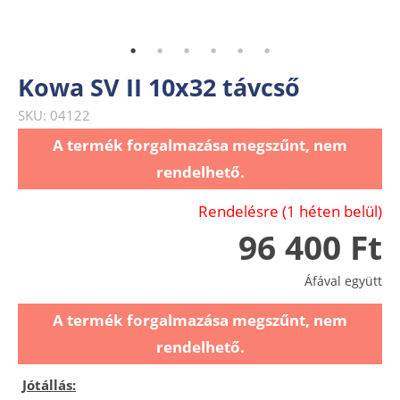
Kowa SV II 10x32 távcső
SKU: 04122
A termék forgalmazása megszűnt, nem
rendelhető.
Rendelésre (1 héten belül)
96 400 Ft
Áfával együtt
A termék forgalmazása megszűnt, nem
rendelhető.
Jótállás: