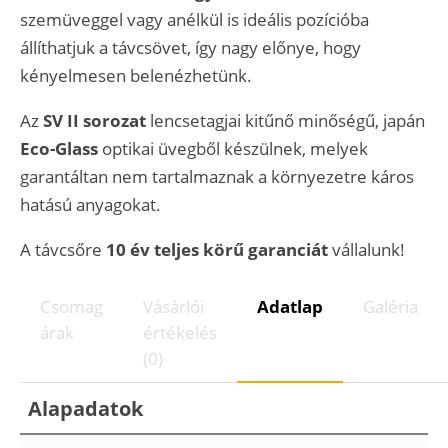
szemüveggel vagy anélkül is ideális pozícióba
állíthatjuk a távcsövet, így nagy előnye, hogy
kényelmesen belenézhetünk.
Az
SV II sorozat
lencsetagjai kitűnő minőségű, japán
Eco-Glass
optikai üvegből készülnek, melyek
garantáltan nem tartalmaznak a környezetre káros
hatású anyagokat.
A távcsőre
10 év teljes körű garanciát
vállalunk!
Csomag
Vásárlói
Adatlap
Galéria
árak
értékelés
(0)
Alapadatok