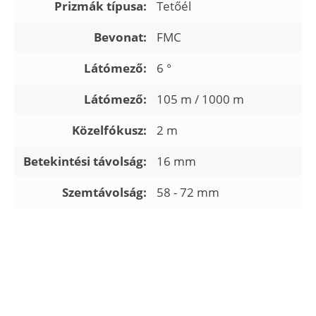
Prizmák típusa:
Tetőél
Bevonat:
FMC
Látómező:
6 °
Látómező:
105 m / 1000 m
Közelfókusz:
2 m
Betekintési távolság:
16 mm
Szemtávolság:
58 - 72 mm