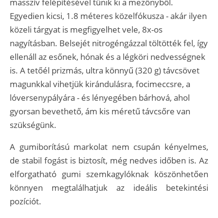
masszív felépítésével tűnik ki a mezőnyből.
Egyedien kicsi, 1.8 méteres közelfókusza - akár ilyen
közeli tárgyat is megfigyelhet vele, 8x-os
nagyításban. Belsejét nitrogéngázzal töltötték fel, így
ellenáll az esőnek, hónak és a légköri nedvességnek
is. A tetőél prizmás, ultra könnyű (320 g) távcsövet
magunkkal vihetjük kirándulásra, focimeccsre, a
lóversenypályára - és lényegében bárhová, ahol
gyorsan bevethető, ám kis méretű távcsőre van
szükségünk.
A gumiborítású markolat nem csupán kényelmes,
de stabil fogást is biztosít, még nedves időben is. Az
elforgatható gumi szemkagylóknak köszönhetően
könnyen megtalálhatjuk az ideális betekintési
pozíciót.