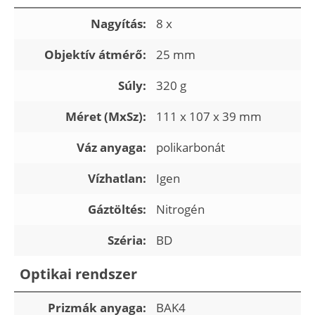
Nagyítás:
8 x
Objektív átmérő:
25 mm
Súly:
320 g
Méret (MxSz):
111 x 107 x 39 mm
Váz anyaga:
polikarbonát
Vízhatlan:
Igen
Gáztöltés:
Nitrogén
Széria:
BD
Optikai rendszer
Prizmák anyaga:
BAK4