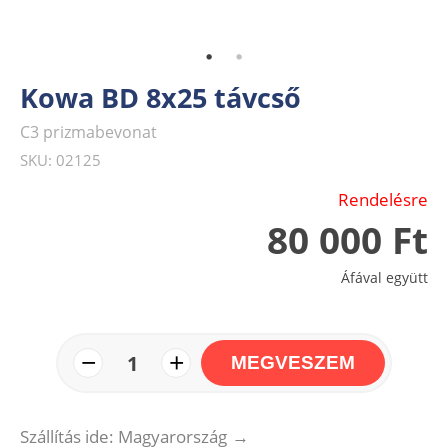
Kowa BD 8x25 távcső
C3 prizmabevonat
SKU: 02125
Rendelésre
80 000 Ft
Áfával együtt
−
+
1
MEGVESZEM
Szállítás ide: Magyarország
→