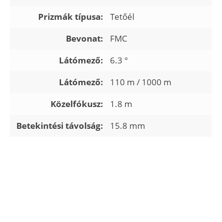
Prizmák típusa:
Tetőél
Bevonat:
FMC
Látómező:
6.3 °
Látómező:
110 m / 1000 m
Közelfókusz:
1.8 m
Betekintési távolság:
15.8 mm