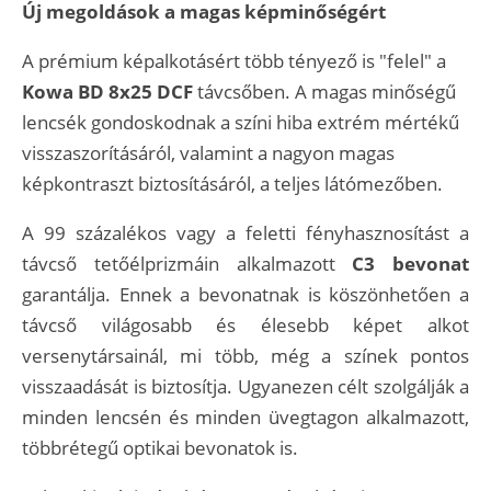
Új megoldások a magas képminőségért
A prémium képalkotásért több tényező is "felel" a
Kowa BD 8x25 DCF
távcsőben. A magas minőségű
lencsék gondoskodnak a színi hiba extrém mértékű
visszaszorításáról, valamint a nagyon magas
képkontraszt biztosításáról, a teljes látómezőben.
A 99 százalékos vagy a feletti fényhasznosítást a
távcső tetőélprizmáin alkalmazott
C3 bevonat
garantálja. Ennek a bevonatnak is köszönhetően a
távcső világosabb és élesebb képet alkot
versenytársainál, mi több, még a színek pontos
visszaadását is biztosítja. Ugyanezen célt szolgálják a
minden lencsén és minden üvegtagon alkalmazott,
többrétegű optikai bevonatok is.