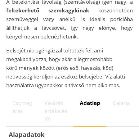
A betekintési távolság (szemtávolság) igen nagy, a
feltekerhető szemkagylónak
köszönhetően
szemüveggel vagy anélkül is ideális pozícióba
állíthatjuk a távcsövet, így nagy előnye, hogy
kényelmesen belenézhetünk.
Belsejét nitrogéngázzal töltötték fel, ami
megakadályozza, hogy akár a legmostohább
körülmények között (erős eső, havazás, köd)
nedvesség kerüljön az eszköz belsejébe. Víz alatti
használatra ugyanakkor a távcső nem alkalmas.
Csomag
Vásárlói
Adatlap
Galéria
árak
értékelés
(0)
Alapadatok