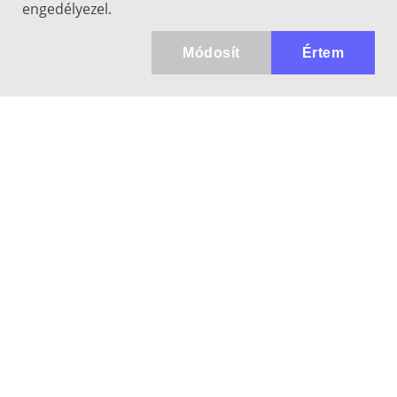
engedélyezel.
Módosít
Értem
Kapcsolat
info@keresotavcso.hu
+36 20/516-44-58
Hétfő - Péntek: 9:30-17:00