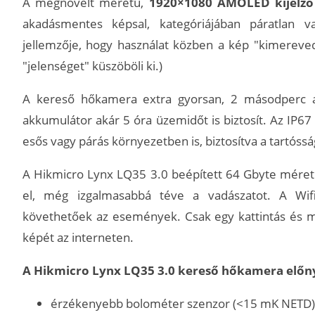
A megnövelt méretű,
1920×1080 AMOLED kijelző 
akadásmentes képsal, kategóriájában páratlan va
jellemzője, hogy használat közben a kép "kimereved
"jelenséget" küszöböli ki.)
A kereső hőkamera extra gyorsan, 2 másodperc al
akkumulátor akár 5 óra üzemidőt is biztosít. Az IP67 v
esős vagy párás környezetben is, biztosítva a tartóss
A Hikmicro Lynx LQ35 3.0 beépített 64 Gbyte méretű
el, még izgalmasabbá téve a vadászatot. A Wifi 
követhetőek az események. Csak egy kattintás és m
képét az interneten.
A Hikmicro Lynx LQ35 3.0 kereső hőkamera előny
érzékenyebb bolométer szenzor (<15 mK NETD)