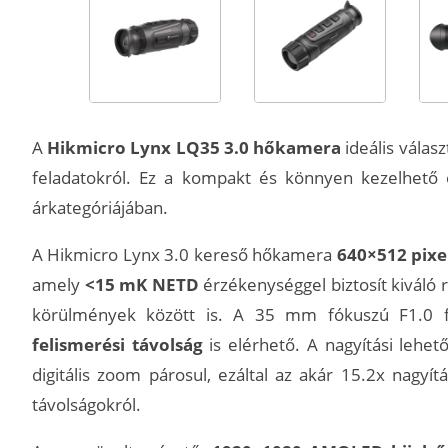
A
Hikmicro Lynx LQ35 3.0 hőkamera
ideális válas
feladatokról. Ez a kompakt és könnyen kezelhető
árkategóriájában.
A Hikmicro Lynx 3.0 kereső hőkamera
640×512 pixe
amely
<15 mK NETD
érzékenységgel biztosít kiváló
körülmények között is. A 35 mm fókuszú F1.0 f
felismerési távolság
is elérhető. A nagyítási lehet
digitális zoom párosul, ezáltal az akár 15.2x nagyít
távolságokról.