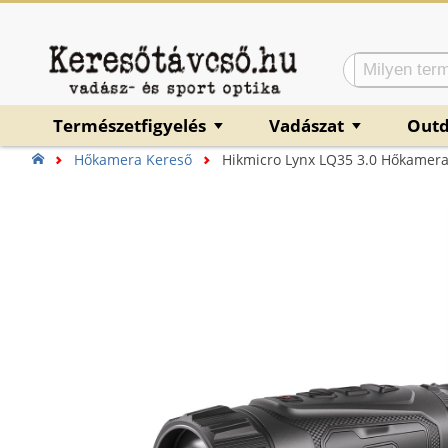
Természetfigyelés
Vadászat
Out
▼
▼
Hőkamera Kereső
Hikmicro Lynx LQ35 3.0 Hőkamer