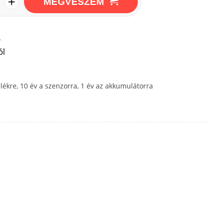
+
MEGVESZEM
→
ól
lékre, 10 év a szenzorra, 1 év az akkumulátorra
z