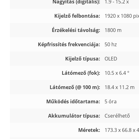
Nagyítás (digitális):
1.9 - 15.2 x
Kijelző felbontása:
1920 x 1080 pi
Érzékelési távolság:
1800 m
Képfrissítés frekvenciája:
50 hz
Kijelző típusa:
OLED
Látómező (fok):
10.5 x 6.4 °
Látómező (@ 100 m):
18.4 x 11.2 m
Működés időtartama:
5 óra
Akkumulátor típusa:
Cserélhető
Méretek:
173.3 x 66.8 x