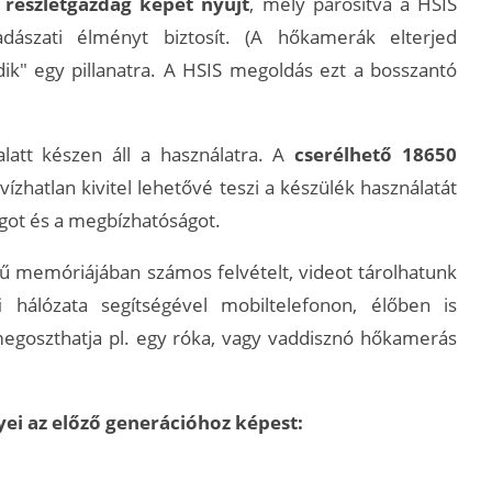
részletgazdag képet nyújt
, mely párosítva a HSIS
dászati élményt biztosít. (A hőkamerák elterjed
ik" egy pillanatra. A HSIS megoldás ezt a bosszantó
att készen áll a használatra. A
cserélhető 18650
ízhatlan kivitel lehetővé teszi a készülék használatát
ágot és a megbízhatóságot.
 memóriájában számos felvételt, videot tárolhatunk
hálózata segítségével mobiltelefonon, élőben is
egoszthatja pl. egy róka, vagy vaddisznó hőkamerás
ei az előző generációhoz képest: