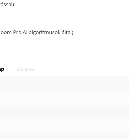
ással)
oom Pro AI algoritmusok által)
ap
Galéria