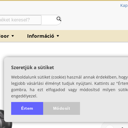
Kap
door
Információ
▼
▼
a
Hikmicro Lynx L
Szeretjük a sütiket
SKU: 04957
Weboldalunk sütiket (cookie) használ annak érdekében, hogy
legjobb vásárlási élményt tudjuk nyújtani. Kattints az "Érte
gombra, ha ezt elfogadod vagy módosítsd milyen sütik
engedélyezel.
Értem
Módosít