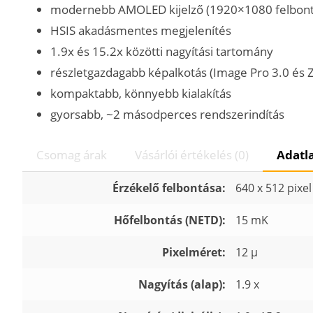
modernebb AMOLED kijelző (1920×1080 felbont
HSIS akadásmentes megjelenítés
1.9x és 15.2x közötti nagyítási tartomány
részletgazdagabb képalkotás (Image Pro 3.0 és Z
kompaktabb, könnyebb kialakítás
gyorsabb, ~2 másodperces rendszerindítás
Csomag árak
Vásárlói értékelés (0)
Adatl
Érzékelő felbontása:
640 x 512 pixel
Hőfelbontás (NETD):
15 mK
Pixelméret:
12 µ
Nagyítás (alap):
1.9 x