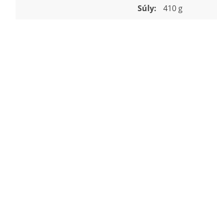
Súly:
410 g