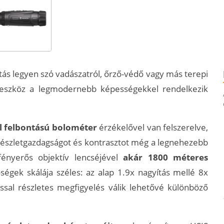
ztás legyen szó vadászatról, őrző-védő vagy más terepi
 eszköz a legmodernebb képességekkel rendelkezik
l felbontású bolométer
érzékelővel van felszerelve,
 részletgazdagságot és kontrasztot még a legnehezebb
ényerős objektív lencséjével
akár 1800 méteres
őségek skálája széles: az alap 1.9x nagyítás mellé 8x
ással részletes megfigyelés válik lehetővé különböző