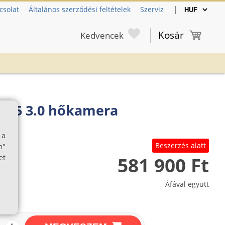
|
csolat
Általános szerződési feltételek
Szerviz
Kosár
Kedvencek
Q35 3.0 hőkamera
 a
Beszerzés alatt
m"
581 900 Ft
et
Áfával együtt