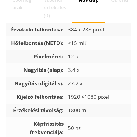
árak
értékelés
(0)
Érzékelő felbontása:
384 x 288 pixel
Hőfelbontás (NETD):
<15 mK
Pixelméret:
12 µ
Nagyítás (alap):
3.4 x
Nagyítás (digitális):
27.2 x
Kijelző felbontása:
1920 ×1080 pixel
Érzékelési távolság:
1800 m
Képfrissítés
50 hz
frekvenciája: