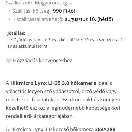
Szállítás ide: Magyarország
→
•
Szállítási költség :
990 Ft-tól
•
Kiszállítással átvehető:
augusztus 10. (hétfő)
Jótállás:
• Gyártói garancia: 3 év a készülékre, 10 év a szenzorra, 1
év az akkumulátorra
Hozzáadás kedvencekhez
A
Hikmicro Lynx LH35 3.0 hőkamera
ideális
választás legyen szó vadászatról, őrző-védő vagy
más terepi feladatokról. Ez a kompakt és könnyen
kezelhető eszköz a legmodernebb képességekkel
rendelkezik árkategóriájában.
A Hikmicro Lynx 3.0 kereső hőkamera
384×288