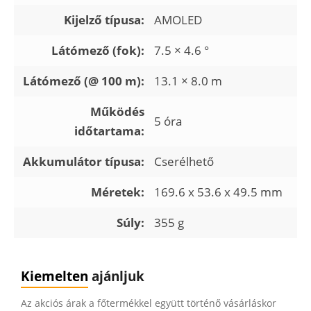
Kijelző típusa:
AMOLED
Látómező (fok):
7.5 × 4.6 °
Látómező (@ 100 m):
13.1 × 8.0 m
Működés
5 óra
időtartama:
Akkumulátor típusa:
Cserélhető
Méretek:
169.6 x 53.6 x 49.5 mm
Súly:
355 g
Kiemelten
ajánljuk
Az akciós árak a főtermékkel együtt történő vásárláskor