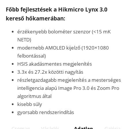
Főbb fejlesztések a Hikmicro Lynx 3.0
kereső hőkamerában:
érzékenyebb bolométer szenzor (<15 mK
NETD)
modernebb AMOLED kijelző (1920×1080
felbontással)
HSIS akadásmentes megjelenítés
3.3x és 27.2x közötti nagyítás
részletgazdagabb megjelenítés a mesterséges
intelligencia alapú Image Pro 3.0 és Zoom Pro
algoritmus által
kisebb súly
gyorsabb rendszerindítás
Csomag
Vásárlói
Adatlap
Galéria