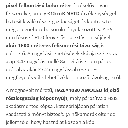
pixel felbontású bolométer
érzékelővel van
felszerelve, amely
<15 mK NETD
érzékenységgel
biztosít kiváló részletgazdagságot és kontrasztot
még a legnehezebb körülmények között is. A 35
mm fókuszú F1.0 fényerős objektív lencséjével
akár 1800 méteres felismerési távolság
is
elérhető. A nagyítási lehetőségek skálája széles: az
alap 3.4x nagyítás mellé 8x digitális zoom párosul,
ezáltal az akár 27.2x nagyítással részletes
megfigyelés válik lehetővé különböző távolságokról.
A megnövelt méretű,
1920×1080 AMOLED kijelző
részletgazdag képet nyújt
, mely párosítva a HSIS
akadásmentes képsal, kategóriájában páratlan
vadászati élményt biztosít. (A hőkamerák elterjed
jellemzője, hogy használat közben a kép