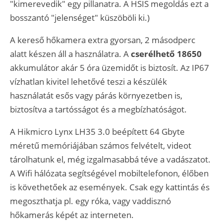
"kimerevedik" egy pillanatra. A HSIS megoldás ezt a
bosszantó "jelenséget" küszöböli ki.)
A kereső hőkamera extra gyorsan, 2 másodperc
alatt készen áll a használatra. A
cserélhető 18650
akkumulátor akár 5 óra üzemidőt is biztosít. Az IP67
vízhatlan kivitel lehetővé teszi a készülék
használatát esős vagy párás környezetben is,
biztosítva a tartósságot és a megbízhatóságot.
A Hikmicro Lynx LH35 3.0 beépített 64 Gbyte
méretű memóriájában számos felvételt, videot
tárolhatunk el, még izgalmasabbá téve a vadászatot.
A Wifi hálózata segítségével mobiltelefonon, élőben
is követhetőek az események. Csak egy kattintás és
megoszthatja pl. egy róka, vagy vaddisznó
hőkamerás képét az interneten.