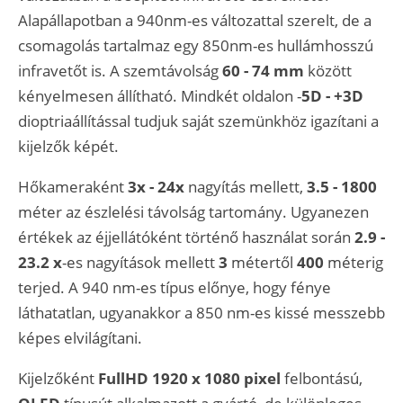
Alapállapotban a 940nm-es változattal szerelt, de a
csomagolás tartalmaz egy 850nm-es hullámhosszú
infravetőt is. A szemtávolság
60 - 74 mm
között
kényelmesen állítható. Mindkét oldalon -
5D - +3D
dioptriaállítással tudjuk saját szemünkhöz igazítani a
kijelzők képét.
Hőkameraként
3x - 24x
nagyítás mellett,
3.5 - 1800
méter az észlelési távolság tartomány. Ugyanezen
értékek az éjjellátóként történő használat során
2.9 -
23.2 x
-es nagyítások mellett
3
métertől
400
méterig
terjed. A 940 nm-es típus előnye, hogy fénye
láthatatlan, ugyanakkor a 850 nm-es kissé messzebb
képes elvilágítani.
Kijelzőként
FullHD 1920 x 1080 pixel
felbontású,