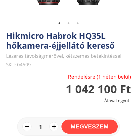
Hikmicro Habrok HQ35L
hőkamera-éjjellátó kereső
Lézeres távolságmérővel, kétszemes betekintéssel
SKU: 04509
Rendelésre (1 héten belül)
1 042 100 Ft
Áfával együtt
−
+
1
MEGVESZEM