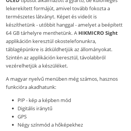
OLED
típusút alkalmazott a gyártó, de különleges
lekerekített formájút, amivel tovább fokozta a
természetes látványt. Képet és videót is
készíthetünk - utóbbit hanggal - amelyet a beépített
64 GB tárhelyre menthetünk. A
HIKMICRO Sight
applikáción keresztül okostelefonunkra,
táblagépünkre is átküldhetjük az állományokat.
Szintén az applikáción keresztül, távolabbról
vezérelhetjük a készüléket.
A magyar nyelvű menüben még számos, hasznos
funkcióra akadhatunk:
PIP - kép a képben mód
Digitális iránytű
GPS
Négy színmód a hőképekhez