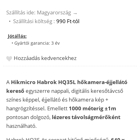
Szállítás ide: Magyarország
→
•
Szállítási költség :
990 Ft-tól
Jótállás:
• Gyártói garancia: 3 év
Hozzáadás kedvencekhez
A
Hikmicro Habrok HQ35L hőkamera-éjjellátó
kereső
egyszerre nappali, digitális keresőtávcső
színes képpel, éjjellátó és hőkamera kép +
hangrögzítéssel. Emellett
1000 méterig ±1m
pontosan dolgozó,
lézeres távolságmérőként
használható.
Habrok HQ35-ös sorozat kitűnő minőségű,
640 x