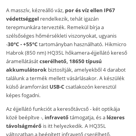
A masszív, kézreálló váz,
por és víz ellen IP67
védettséggel
rendelkezik, tehát igazán
terepmunkára tervezték. Remekül bírja a
szélsőséges hőmérsékleti viszonyokat, ugyanis
-
30°C - +55°C
tartományban használható. Hikmicro
Habrok (850 nm) HQ35L hőkamera-éjjellátó kereső
áramellátását
cserélhető, 18650 típusú
akkumulátorok
biztosítják, amelyekből 4 darabot
találunk a termék mellett vásárlásakor. A készülék
külső áramforrást
USB-C
csatlakozón keresztül
képes fogadni.
Az éjjellátó funkciót a keresőtávcső - két optikája
közé beépítve -,
infravető
támogatja, és a
lézeres
távolságmérő
is itt helyezkedik. A HQ35L
változatban a beépített infravető cserélhető.