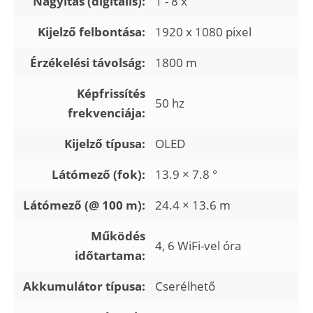
Nagyítás (digitális):
1 - 8 x
Kijelző felbontása:
1920 x 1080 pixel
Érzékelési távolság:
1800 m
Képfrissítés
50 hz
frekvenciája:
Kijelző típusa:
OLED
Látómező (fok):
13.9 × 7.8 °
Látómező (@ 100 m):
24.4 × 13.6 m
Működés
4, 6 WiFi-vel óra
időtartama:
Akkumulátor típusa:
Cserélhető