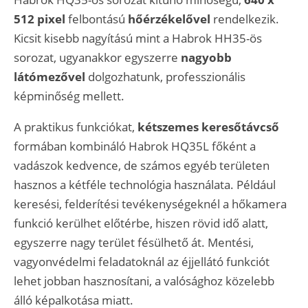
512 pixel
felbontású
hőérzékelővel
rendelkezik.
Kicsit kisebb nagyítású mint a Habrok HH35-ös
sorozat, ugyanakkor egyszerre
nagyobb
látómezővel
dolgozhatunk, professzionális
képminőség mellett.
A praktikus funkciókat,
kétszemes keresőtávcső
formában kombináló Habrok HQ35L főként a
vadászok kedvence, de számos egyéb területen
hasznos a kétféle technológia használata. Például
keresési, felderítési tevékenységeknél a hőkamera
funkció kerülhet előtérbe, hiszen rövid idő alatt,
egyszerre nagy terület fésülhető át. Mentési,
vagyonvédelmi feladatoknál az éjjellátó funkciót
lehet jobban hasznosítani, a valósághoz közelebb
álló képalkotása miatt.