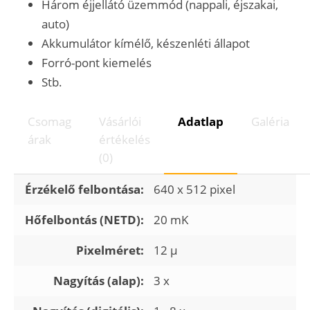
Három éjjellátó üzemmód (nappali, éjszakai,
auto)
Akkumulátor kímélő, készenléti állapot
Forró-pont kiemelés
Stb.
Csomag
Vásárlói
Adatlap
Galéria
árak
értékelés
(0)
Érzékelő felbontása:
640 x 512 pixel
Hőfelbontás (NETD):
20 mK
Pixelméret:
12 µ
Nagyítás (alap):
3 x