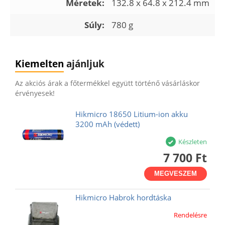
Méretek:
132.8 x 64.8 x 212.4 mm
Súly:
780 g
Kiemelten
ajánljuk
Az akciós árak a főtermékkel együtt történő vásárláskor
érvényesek!
Hikmicro 18650 Litium-ion akku
3200 mAh (védett)
Készleten
7 700 Ft
MEGVESZEM
Hikmicro Habrok hordtáska
Rendelésre