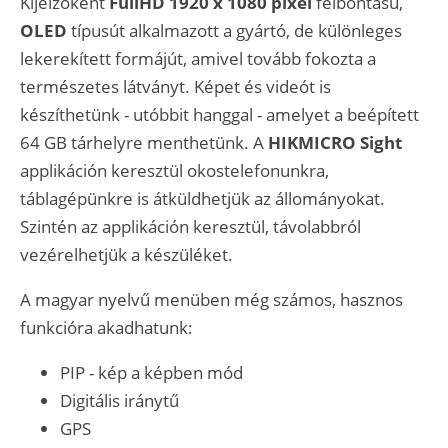
Kijelzőként
FullHD 1920 x 1080 pixel
felbontású,
OLED
típusút alkalmazott a gyártó, de különleges
lekerekített formájút, amivel tovább fokozta a
természetes látványt. Képet és videót is
készíthetünk - utóbbit hanggal - amelyet a beépített
64 GB tárhelyre menthetünk. A
HIKMICRO Sight
applikáción keresztül okostelefonunkra,
táblagépünkre is átküldhetjük az állományokat.
Szintén az applikáción keresztül, távolabbról
vezérelhetjük a készüléket.
A magyar nyelvű menüben még számos, hasznos
funkcióra akadhatunk:
PIP - kép a képben mód
Digitális iránytű
GPS