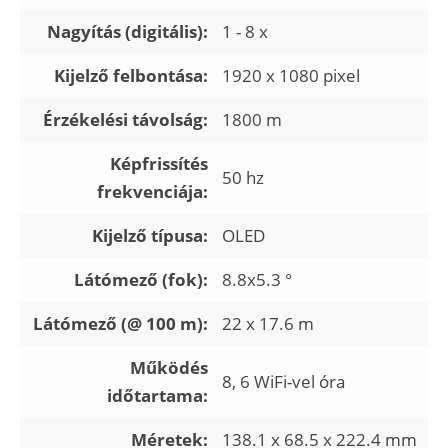
Nagyítás (digitális):
1 - 8 x
Kijelző felbontása:
1920 x 1080 pixel
Érzékelési távolság:
1800 m
Képfrissítés
50 hz
frekvenciája:
Kijelző típusa:
OLED
Látómező (fok):
8.8x5.3 °
Látómező (@ 100 m):
22 x 17.6 m
Működés
8, 6 WiFi-vel óra
időtartama:
Méretek:
138.1 x 68.5 x 222.4 mm