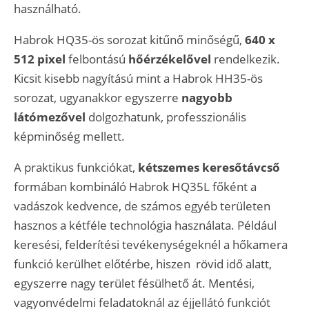
használható.
Habrok HQ35-ös sorozat kitűnő minőségű,
640 x
512 pixel
felbontású
hőérzékelővel
rendelkezik.
Kicsit kisebb nagyítású mint a Habrok HH35-ös
sorozat, ugyanakkor egyszerre
nagyobb
látómezővel
dolgozhatunk, professzionális
képminőség mellett.
A praktikus funkciókat,
kétszemes keresőtávcső
formában kombináló Habrok HQ35L főként a
vadászok kedvence, de számos egyéb területen
hasznos a kétféle technológia használata. Például
keresési, felderítési tevékenységeknél a hőkamera
funkció kerülhet előtérbe, hiszen rövid idő alatt,
egyszerre nagy terület fésülhető át. Mentési,
vagyonvédelmi feladatoknál az éjjellátó funkciót