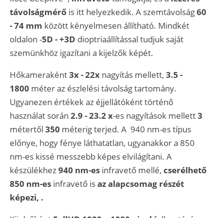
távolságmérő
is itt helyezkedik. A szemtávolság
60
- 74 mm
között kényelmesen állítható. Mindkét
oldalon -
5D - +3D
dioptriaállítással tudjuk saját
szemünkhöz igazítani a kijelzők képét.
Hőkameraként
3x - 22x
nagyítás mellett,
3.5 -
1800
méter az észlelési távolság tartomány.
Ugyanezen értékek az éjjellátóként történő
használat során
2.9 - 23.2 x
-es nagyítások mellett
3
métertől
350
méterig terjed. A 940 nm-es típus
előnye, hogy fénye láthatatlan, ugyanakkor a 850
nm-es kissé messzebb képes elvilágítani. A
készülékhez
940 nm-es
infravető mellé,
cserélhető
850 nm-es
infravető is
az alapcsomag részét
képezi, .