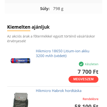
Súly:
798 g
Kiemelten
ajánljuk
Az akciós árak a főtermékkel együtt történő vásárláskor
érvényesek!
Hikmicro 18650 Litium-ion akku
3200 mAh (védett)
Készleten
7 700 Ft
MEGVESZEM
Hikmicro Habrok hordtáska
Rendelésre
58 100 Ft