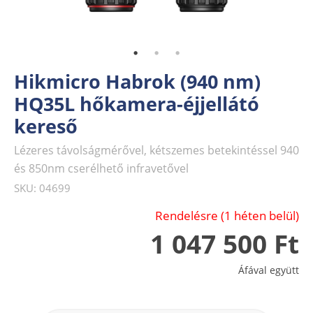
Hikmicro Habrok (940 nm)
HQ35L hőkamera-éjjellátó
kereső
Lézeres távolságmérővel, kétszemes betekintéssel 940
és 850nm cserélhető infravetővel
SKU: 04699
Rendelésre (1 héten belül)
1 047 500 Ft
Áfával együtt