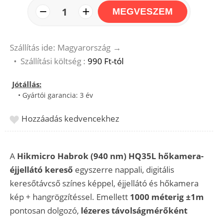
−
+
1
MEGVESZEM
Szállítás ide: Magyarország
→
•
Szállítási költség :
990 Ft-tól
Jótállás:
• Gyártói garancia: 3 év
Hozzáadás kedvencekhez
A
Hikmicro Habrok (940 nm) HQ35L hőkamera-
éjjellátó kereső
egyszerre nappali, digitális
keresőtávcső színes képpel, éjjellátó és hőkamera
kép + hangrögzítéssel. Emellett
1000 méterig ±1m
pontosan dolgozó,
lézeres távolságmérőként