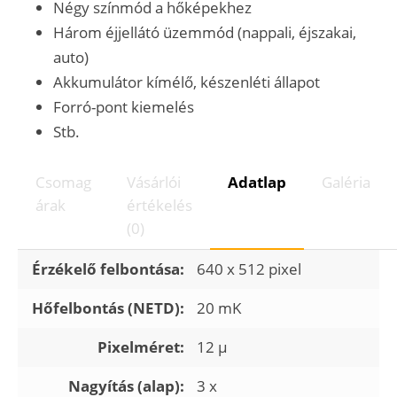
Négy színmód a hőképekhez
Három éjjellátó üzemmód (nappali, éjszakai,
auto)
Akkumulátor kímélő, készenléti állapot
Forró-pont kiemelés
Stb.
Csomag
Vásárlói
Adatlap
Galéria
árak
értékelés
(0)
Érzékelő felbontása:
640 x 512 pixel
Hőfelbontás (NETD):
20 mK
Pixelméret:
12 µ
Nagyítás (alap):
3 x