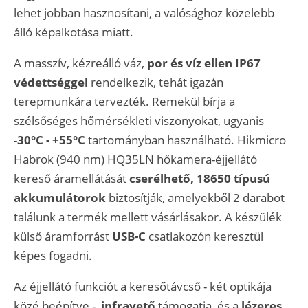
lehet jobban hasznosítani, a valósághoz közelebb
álló képalkotása miatt.
A masszív, kézreálló váz,
por és víz ellen IP67
védettséggel
rendelkezik, tehát igazán
terepmunkára tervezték. Remekül bírja a
szélsőséges hőmérsékleti viszonyokat, ugyanis
-
30°C - +55°C
tartományban használható. Hikmicro
Habrok (940 nm) HQ35LN hőkamera-éjjellátó
kereső áramellátását
cserélhető, 18650 típusú
akkumulátorok
biztosítják, amelyekből 2 darabot
találunk a termék mellett vásárlásakor. A készülék
külső áramforrást
USB-C
csatlakozón keresztül
képes fogadni.
Az éjjellátó funkciót a keresőtávcső - két optikája
közé beépítve -,
infravető
támogatja, és a
lézeres