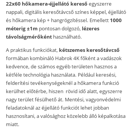
22x60 hőkamera-éjjellátó kereső
egyszerre
nappali, digitális keresőtávcső színes képpel, éjjellátó
és hőkamera kép + hangrögzítéssel. Emellett
1000
méterig ±1m
pontosan dolgozó,
lézeres
távolságmérőként
használható.
A praktikus funkciókat,
kétszemes keresőtávcső
formában kombináló Habrok 4K főként a vadászok
kedvence, de számos egyéb területen hasznos a
kétféle technológia használata. Például keresési,
felderítési tevékenységeknél a hőkamera funkció
kerülhet előtérbe, hiszen rövid idő alatt, egyszerre
nagy terület fésülhető át. Mentési, vagyonvédelmi
feladatoknál az éjjellátó funkciót lehet jobban
hasznosítani, a valósághoz közelebb álló képalkotása
miatt.