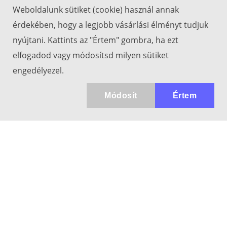
Weboldalunk sütiket (cookie) használ annak
érdekében, hogy a legjobb vásárlási élményt tudjuk
nyújtani. Kattints az "Értem" gombra, ha ezt
elfogadod vagy módosítsd milyen sütiket
engedélyezel.
Módosít
Értem
Kapcsolat
info@keresotavcso.hu