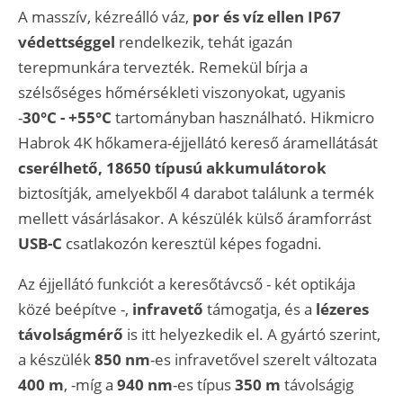
A masszív, kézreálló váz,
por és víz ellen IP67
védettséggel
rendelkezik, tehát igazán
terepmunkára tervezték. Remekül bírja a
szélsőséges hőmérsékleti viszonyokat, ugyanis
-
30°C - +55°C
tartományban használható. Hikmicro
Habrok 4K hőkamera-éjjellátó kereső áramellátását
cserélhető, 18650 típusú akkumulátorok
biztosítják, amelyekből 4 darabot találunk a termék
mellett vásárlásakor. A készülék külső áramforrást
USB-C
csatlakozón keresztül képes fogadni.
Az éjjellátó funkciót a keresőtávcső - két optikája
közé beépítve -,
infravető
támogatja, és a
lézeres
távolságmérő
is itt helyezkedik el. A gyártó szerint,
a készülék
850 nm
-es infravetővel szerelt változata
400 m
, -míg a
940 nm
-es típus
350 m
távolságig