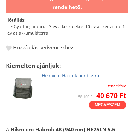
rendelhető.
Jótállás:
• Gyártói garancia: 3 év a készülékre, 10 év a szenzorra, 1
év az akkumulátorra
Hozzáadás kedvencekhez
Kiemelten ajánljuk:
Hikmicro Habrok hordtáska
Rendelésre
40 670 Ft
58 100 Ft
MEGVESZEM
A
Hikmicro Habrok 4K (940 nm) HE25LN 5.5-