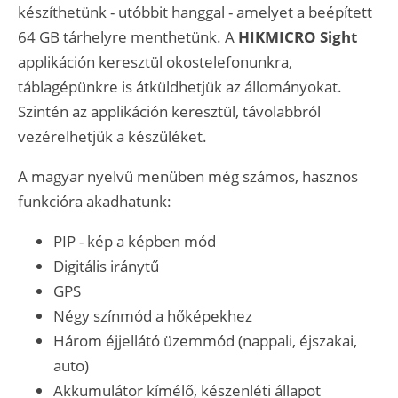
készíthetünk - utóbbit hanggal - amelyet a beépített
64 GB tárhelyre menthetünk. A
HIKMICRO Sight
applikáción keresztül okostelefonunkra,
táblagépünkre is átküldhetjük az állományokat.
Szintén az applikáción keresztül, távolabbról
vezérelhetjük a készüléket.
A magyar nyelvű menüben még számos, hasznos
funkcióra akadhatunk:
PIP - kép a képben mód
Digitális iránytű
GPS
Négy színmód a hőképekhez
Három éjjellátó üzemmód (nappali, éjszakai,
auto)
Akkumulátor kímélő, készenléti állapot