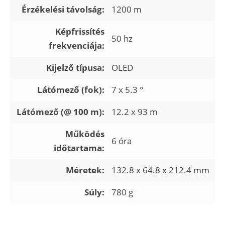
Érzékelési távolság:
1200 m
Képfrissítés
50 hz
frekvenciája:
Kijelző típusa:
OLED
Látómező (fok):
7 x 5.3 °
Látómező (@ 100 m):
12.2 x 93 m
Működés
6 óra
időtartama:
Méretek:
132.8 x 64.8 x 212.4 mm
Súly:
780 g