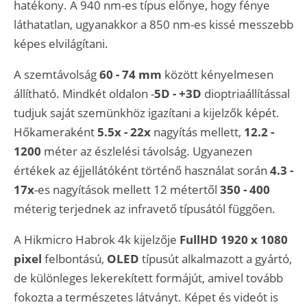
hatékony. A 940 nm-es típus előnye, hogy fénye
láthatatlan, ugyanakkor a 850 nm-es kissé messzebb
képes elvilágítani.
A szemtávolság
60 - 74 mm
között kényelmesen
állítható. Mindkét oldalon -
5D - +3D
dioptriaállítással
tudjuk saját szemünkhöz igazítani a kijelzők képét.
Hőkameraként
5.5x - 22x
nagyítás mellett,
12.2 -
1200
méter az észlelési távolság. Ugyanezen
értékek az éjjellátóként történő használat során
4.3 -
17x
-es nagyítások mellett 12 métertől
350 - 400
méterig terjednek az infravető típusától függően.
A Hikmicro Habrok 4k kijelzője
FullHD 1920 x 1080
pixel
felbontású,
OLED
típusút alkalmazott a gyártó,
de különleges lekerekített formájút, amivel tovább
fokozta a természetes látványt. Képet és videót is