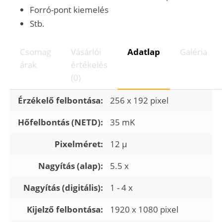
Forró-pont kiemelés
Stb.
Csomag
Vásárlói
Adatlap
Galéria
árak
értékelés
(0)
Érzékelő felbontása:
256 x 192 pixel
Hőfelbontás (NETD):
35 mK
Pixelméret:
12 µ
Nagyítás (alap):
5.5 x
Nagyítás (digitális):
1 - 4 x
Kijelző felbontása:
1920 x 1080 pixel