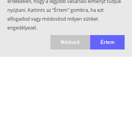
érdekében, hogy a legjobb vásárlási élményt tudjuk
nyújtani. Kattints az "Értem" gombra, ha ezt
elfogadod vagy módosítsd milyen sütiket
engedélyezel.
Módosít
Értem
Kapcsolat
info@keresotavcso.hu
+36 20/516-44-58