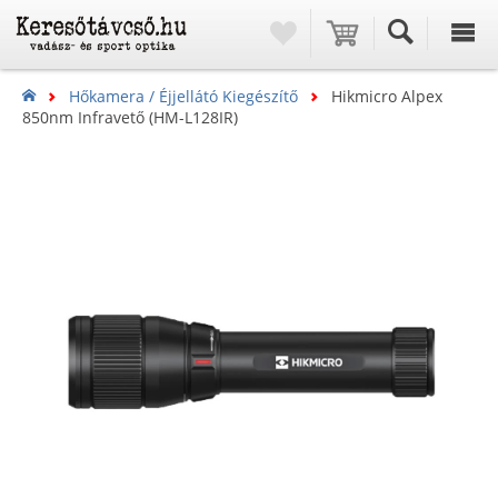
Hőkamera / Éjjellátó Kiegészítő
Hikmicro Alpex
850nm Infravető (HM-L128IR)