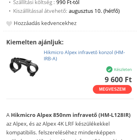
•
Szállítási költség :
990 Ft-tól
•
Kiszállítással átvehető:
augusztus 10. (hétfő)
Hozzáadás kedvencekhez
Kiemelten ajánljuk:
Hikmicro Alpex infravető konzol (HM-
IRB-A)
Készleten
9 600 Ft
MEGVESZEM
A
Hikmicro Alpex 850nm infravető (HM-L128IR)
az Alpex, és az Alpex 4K LRF készülékekkel
kompatibilis. felszereléséhez mindenképpen