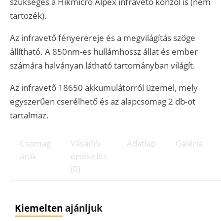
szükséges a Hikmicro Alpex infravető konzol is (nem
tartozék).
Az infravető fényerereje és a megvilágítás szöge
állítható. A 850nm-es hullámhossz állat és ember
számára halványan látható tartományban világít.
Az infravető 18650 akkumulátorról üzemel, mely
egyszerűen cserélhető és az alapcsomag 2 db-ot
tartalmaz.
Csomag
Vásárlói
Adatlap
Galéria
árak
értékelés
(0)
Kiemelten
ajánljuk