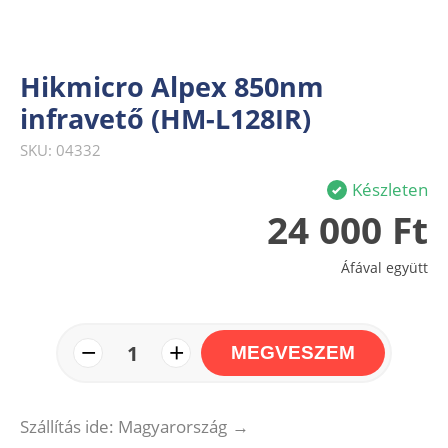
Hikmicro Alpex 850nm
infravető (HM-L128IR)
SKU: 04332
Készleten
24 000 Ft
Áfával együtt
−
+
1
MEGVESZEM
Szállítás ide: Magyarország
→