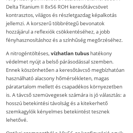
Delta Titanium II 8x56 ROH keresőtávcsövet
kontrasztos, világos és részletgazdag képalkotás
jellemzi. A korszerű többrétegű bevonatok
hozzájárul a reflexiók csökkentéséhez, a jobb
fényhasznosításhoz és a színhűség megőrzéséhez.
A nitrogéntöltéses,
vízhatlan tubus
hatékony
védelmet nyújt a belső párásodással szemben.
Ennek köszönhetően a keresőtávcső megbízhatóan
használható alacsony hőmérsékleten, magas
páratartalom mellett és csapadékos környezetben
is. A távcső szemüvegesek számára is jó választás: a
hosszú betekintési távolság és a kitekerhető
szemkagylók kényelmes betekintést tesznek
lehetővé.