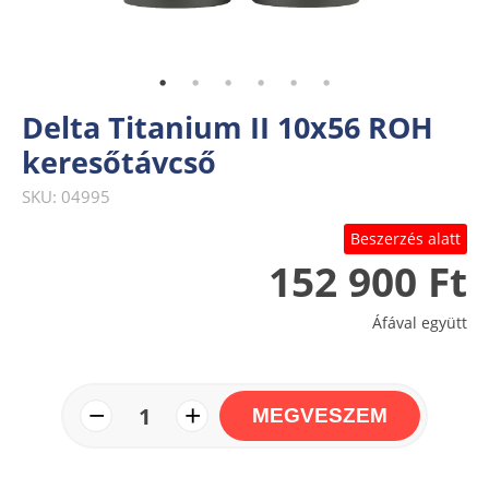
Delta Titanium II 10x56 ROH
keresőtávcső
SKU: 04995
Beszerzés alatt
152 900 Ft
Áfával együtt
−
+
1
MEGVESZEM