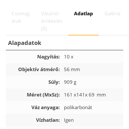
Csomag
Vásárlói
Adatlap
Galéria
árak
értékelés
(0)
Alapadatok
Nagyítás:
10 x
Objektív átmérő:
56 mm
Súly:
909 g
Méret (MxSz):
161 x141x 69 mm
Váz anyaga:
polikarbonát
Vízhatlan:
Igen