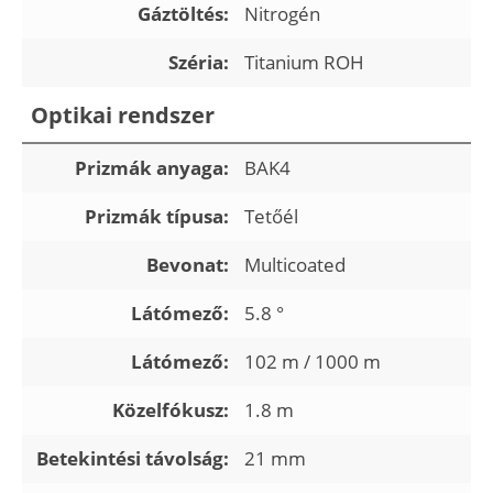
Gáztöltés:
Nitrogén
Széria:
Titanium ROH
Optikai rendszer
Prizmák anyaga:
BAK4
Prizmák típusa:
Tetőél
Bevonat:
Multicoated
Látómező:
5.8 °
Látómező:
102 m / 1000 m
Közelfókusz:
1.8 m
Betekintési távolság:
21 mm