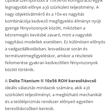
Optikai szempontból a 10x56-os konfiguráció egyik
legnagyobb előnye a jó szürkületi teljesítmény. A
nagy objektívátmérő és a 10x-es nagyítás
kombinációja kedvező megfigyelési élményt nyújt
gyenge fényviszonyok között, miközben a
kézremegés kevésbé zavaró, mint a nagyobb
nagyítású modellek esetében. Ez különösen előnyös
a vadgazdálkodásban, lesvadászat során és
természetmegfigyeléskor, amikor a részletek
felismerése gyakran kedvezőtlen fényviszonyok
között történik.
A
Delta Titanium II 10x56 ROH keresőtávcső
ideális választás mindazok számára, akik a jó
szürkületi teljesítményt, a megbízható mechanikát
és a tetőélprizmás rendszer előnyeit egyetlen
keresőtávcsőben keresik.