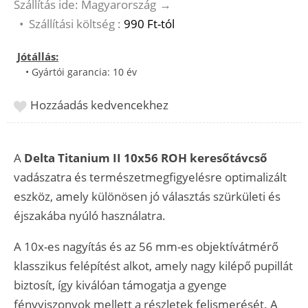
Szállítás ide: Magyarország
→
•
Szállítási költség :
990 Ft-tól
Jótállás:
• Gyártói garancia: 10 év
Hozzáadás kedvencekhez
A
Delta Titanium II 10x56 ROH keresőtávcső
vadászatra és természetmegfigyelésre optimalizált
eszköz, amely különösen jó választás szürkületi és
éjszakába nyúló használatra.
A 10x-es nagyítás és az 56 mm-es objektívátmérő
klasszikus felépítést alkot, amely nagy kilépő pupillát
biztosít, így kiválóan támogatja a gyenge
fényviszonyok mellett a részletek felismerését. A