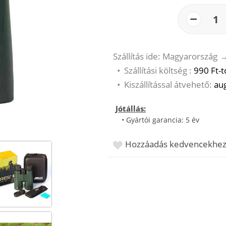
−
1
Szállítás ide: Magyarország
•
Szállítási költség :
990 Ft-t
•
Kiszállítással átvehető:
aug
Jótállás:
• Gyártói garancia: 5 év
Hozzáadás kedvencekhe