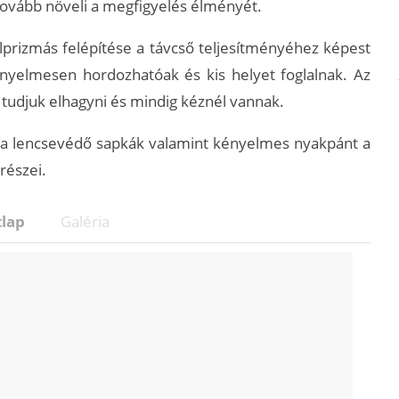
ovább növeli a megfigyelés élményét.
lprizmás felépítése a távcső teljesítményéhez képest
yelmesen hordozhatóak és kis helyet foglalnak. Az
 tudjuk elhagyni és mindig kéznél vannak.
e a lencsevédő sapkák valamint kényelmes nyakpánt a
részei.
lap
Galéria