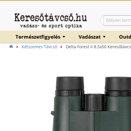
Természetfigyelés
Vadászat
Out
▼
▼
Kétszemes Távcső
Delta Forest II 8.5x50 Keresőtávc