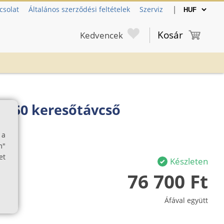
|
csolat
Általános szerződési feltételek
Szerviz
Kosár
Kedvencek
8.5x50 keresőtávcső
 a
m"
et
Készleten
76 700 Ft
Áfával együtt