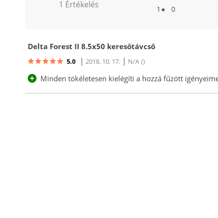
1 Értékelés
1
0
★
Delta Forest II 8.5x50 keresőtávcső
|
|
5.0
2018. 10. 17.
N/A
()
+
Minden tökéletesen kielégíti a hozzá fűzött igényeime