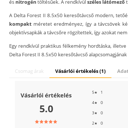
és
nitrogén
töltésűek. A rendkívül
széles látómező
t
A Delta Forest II 8.5x50 keresőtávcső modern, tetőé
kompakt
méretet eredményez, így a távcsövek kén
objektívsapkák a távcsőre rögzítettek, így azokat nem
Egy rendkívül praktikus félkemény hordtáska, illetv
Delta Forest II 8.5x50 keresőtávcső alapcsomagjának 
Csomag árak
Vásárlói értékelés (1)
Adat
5
1
★
Vásárlói értékelés
4
0
★
5.0
3
0
★
2
0
★