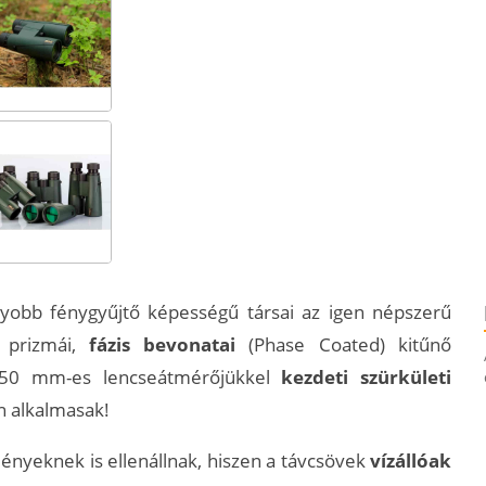
obb fénygyűjtő képességű társai az igen népszerű
 prizmái,
fázis bevonatai
(Phase Coated) kitűnő
. 50 mm-es lencseátmérőjükkel
kezdeti szürkületi
n alkalmasak!
ényeknek is ellenállnak, hiszen a távcsövek
vízállóak