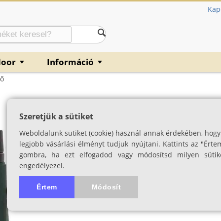
Kap
door
Információ
▼
▼
ső
Delta Forest II 
Szeretjük a sütiket
SKU: 00241
Weboldalunk sütiket (cookie) használ annak érdekében, hogy
5.0
1 értékelés
legjobb vásárlási élményt tudjuk nyújtani. Kattints az "Érte
gombra, ha ezt elfogadod vagy módosítsd milyen sütik
engedélyezel.
Értem
Módosít