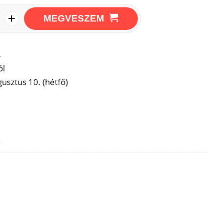
+
MEGVESZEM
→
ól
usztus 10. (hétfő)
z