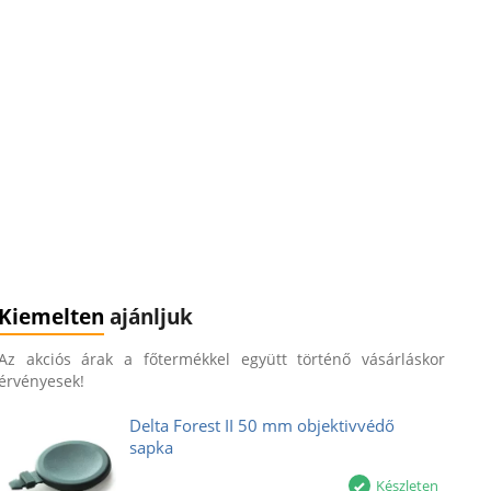
Kiemelten
ajánljuk
Az akciós árak a főtermékkel együtt történő vásárláskor
érvényesek!
Delta Forest II 50 mm objektivvédő
sapka
Készleten