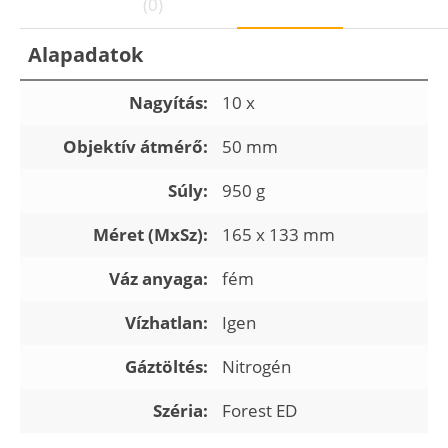
(0)
Alapadatok
Nagyítás:
10 x
Objektív átmérő:
50 mm
Súly:
950 g
Méret (MxSz):
165 x 133 mm
Váz anyaga:
fém
Vízhatlan:
Igen
Gáztöltés:
Nitrogén
Széria:
Forest ED