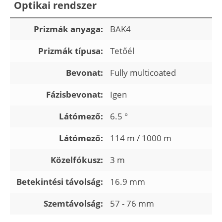
Optikai rendszer
Prizmák anyaga:
BAK4
Prizmák típusa:
Tetőél
Bevonat:
Fully multicoated
Fázisbevonat:
Igen
Látómező:
6.5 °
Látómező:
114 m / 1000 m
Közelfókusz:
3 m
Betekintési távolság:
16.9 mm
Szemtávolság:
57 - 76 mm