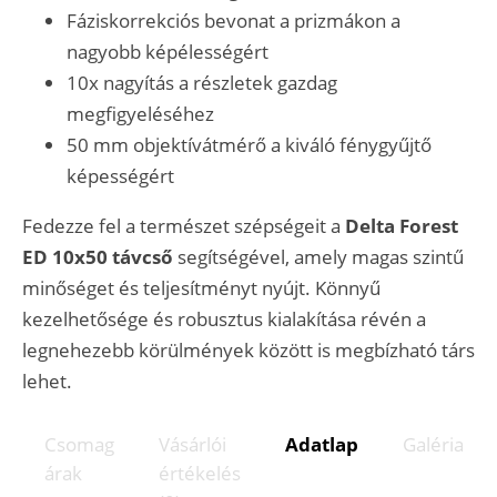
Fáziskorrekciós bevonat a prizmákon a
nagyobb képélességért
10x nagyítás a részletek gazdag
megfigyeléséhez
50 mm objektívátmérő a kiváló fénygyűjtő
képességért
Fedezze fel a természet szépségeit a
Delta Forest
ED 10x50 távcső
segítségével, amely magas szintű
minőséget és teljesítményt nyújt. Könnyű
kezelhetősége és robusztus kialakítása révén a
legnehezebb körülmények között is megbízható társ
lehet.
Csomag
Vásárlói
Adatlap
Galéria
árak
értékelés