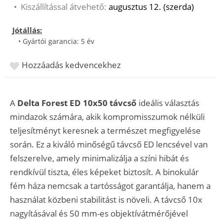
•
Kiszállítással átvehető:
augusztus 12. (szerda)
Jótállás:
• Gyártói garancia: 5 év
Hozzáadás kedvencekhez
A
Delta Forest ED 10x50 távcső
ideális választás
mindazok számára, akik kompromisszumok nélküli
teljesítményt keresnek a természet megfigyelése
során. Ez a kiváló minőségű távcső ED lencsével van
felszerelve, amely minimalizálja a színi hibát és
rendkívül tiszta, éles képeket biztosít. A binokulár
fém háza nemcsak a tartósságot garantálja, hanem a
használat közbeni stabilitást is növeli. A távcső 10x
nagyításával és 50 mm-es objektívátmérőjével