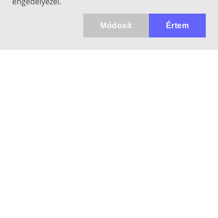
engedélyezel.
Módosít
Értem
Kapcsolat
info@keresotavcso.hu
+36 20/516-44-58
Hétfő - Péntek: 9:30-17:00