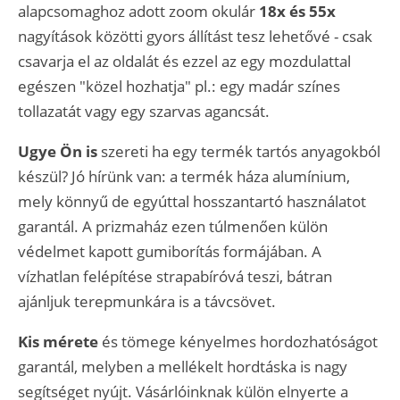
alapcsomaghoz adott zoom okulár
18x és 55x
nagyítások közötti gyors állítást tesz lehetővé - csak
csavarja el az oldalát és ezzel az egy mozdulattal
egészen "közel hozhatja" pl.: egy madár színes
tollazatát vagy egy szarvas agancsát.
Ugye Ön is
szereti ha egy termék tartós anyagokból
készül? Jó hírünk van: a termék háza alumínium,
mely könnyű de egyúttal hosszantartó használatot
garantál. A prizmaház ezen túlmenően külön
védelmet kapott gumiborítás formájában. A
vízhatlan felépítése strapabíróvá teszi, bátran
ajánljuk terepmunkára is a távcsövet.
Kis mérete
és tömege kényelmes hordozhatóságot
garantál, melyben a mellékelt hordtáska is nagy
segítséget nyújt. Vásárlóinknak külön elnyerte a