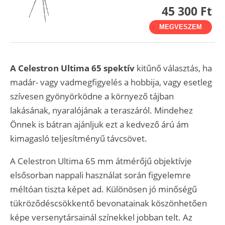
45 300 Ft
MEGVESZEM
A Celestron Ultima 65 spektív
kitűnő választás, ha
madár- vagy vadmegfigyelés a hobbija, vagy esetleg
szívesen gyönyörködne a környező tájban
lakásának, nyaralójának a teraszáról. Mindehez
Önnek is bátran ajánljuk ezt a kedvező árú ám
kimagasló teljesítményű távcsövet.
A Celestron Ultima 65 mm átmérőjű objektívje
elsősorban nappali használat során figyelemre
méltóan tiszta képet ad. Különösen jó minőségű
tükröződéscsökkentő bevonatainak köszönhetően
képe versenytársainál színekkel jobban telt. Az