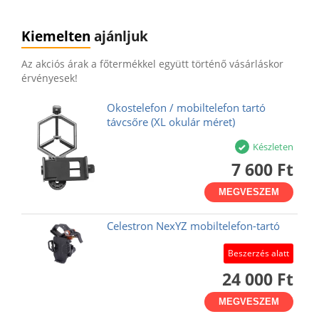
Kiemelten
ajánljuk
Az akciós árak a főtermékkel együtt történő vásárláskor
érvényesek!
Okostelefon / mobiltelefon tartó
távcsőre (XL okulár méret)
Készleten
7 600 Ft
MEGVESZEM
Celestron NexYZ mobiltelefon-tartó
Beszerzés alatt
24 000 Ft
MEGVESZEM