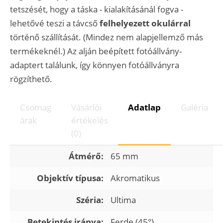
tetszését, hogy a táska - kialakításánál fogva -
lehetővé teszi a távcső
felhelyezett okulárral
történő szállítását. (Mindez nem alapjellemző más
termékeknél.) Az alján beépített fotóállvány-
adaptert találunk, így könnyen fotóállványra
rögzíthető.
Csomag
Vásárlói
Adatlap
Galéria
árak
értékelés
(0)
Átmérő:
65 mm
Objektív típusa:
Akromatikus
Széria:
Ultima
Betekintés iránya:
Ferde (45°)