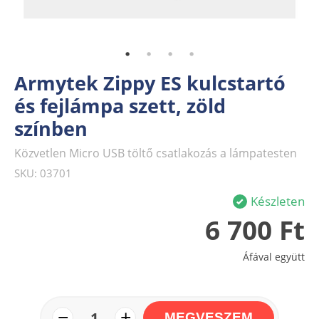
Armytek Zippy ES kulcstartó
és fejlámpa szett, zöld
színben
Közvetlen Micro USB töltő csatlakozás a lámpatesten
SKU: 03701
Készleten
6 700 Ft
Áfával együtt
−
+
1
MEGVESZEM