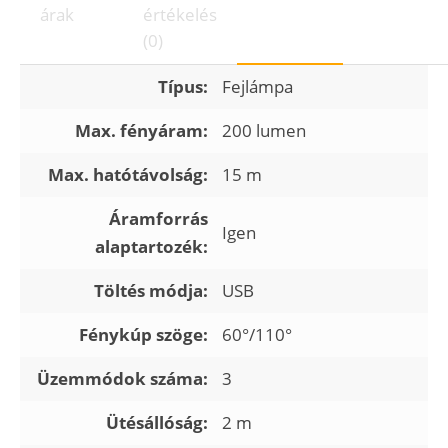
árak
értékelés
(0)
Típus:
Fejlámpa
Max. fényáram:
200 lumen
Max. hatótávolság:
15 m
Áramforrás
Igen
alaptartozék:
Töltés módja:
USB
Fénykúp szöge:
60°/110°
Üzemmódok száma:
3
Ütésállóság:
2 m