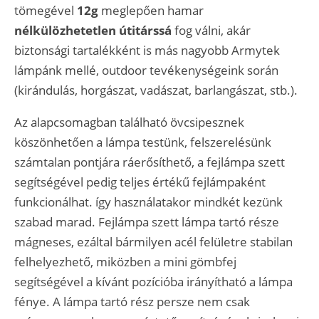
tömegével
12g
meglepően hamar
nélkülözhetetlen útitárssá
fog válni, akár
biztonsági tartalékként is más nagyobb Armytek
lámpánk mellé, outdoor tevékenységeink során
(kirándulás, horgászat, vadászat, barlangászat, stb.).
Az alapcsomagban található övcsipesznek
köszönhetően a lámpa testünk, felszerelésünk
számtalan pontjára ráerősíthető, a fejlámpa szett
segítségével pedig teljes értékű fejlámpaként
funkcionálhat. így használatakor mindkét kezünk
szabad marad. Fejlámpa szett lámpa tartó része
mágneses, ezáltal bármilyen acél felületre stabilan
felhelyezhető, miközben a mini gömbfej
segítségével a kívánt pozícióba irányítható a lámpa
fénye. A lámpa tartó rész persze nem csak