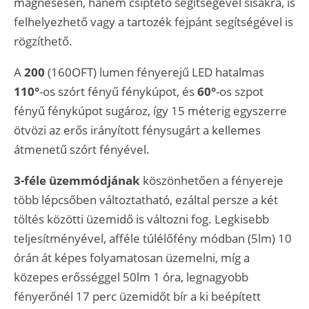
mágnesesen, hanem csíptető segítségével sisakra, is
felhelyezhető vagy a tartozék fejpánt segítségével is
rögzíthető.
A
200
(160OFT) lumen fényerejű LED hatalmas
110°
-os szórt fényű fénykúpot, és
60°
-os szpot
fényű fénykúpot sugároz, így 15 méterig egyszerre
ötvözi az erős irányított fénysugárt a kellemes
átmenetű szórt fényével.
3-féle
üzemmódjának
köszönhetően a fényereje
több lépcsőben változtatható, ezáltal persze a két
töltés közötti üzemidő is változni fog. Legkisebb
teljesítményével, afféle túlélőfény módban (5lm) 10
órán át képes folyamatosan üzemelni, míg a
közepes erősséggel 50lm 1 óra, legnagyobb
fényerőnél 17 perc üzemidőt bír a ki beépített