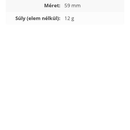
Méret:
59 mm
Súly (elem nélkül):
12 g