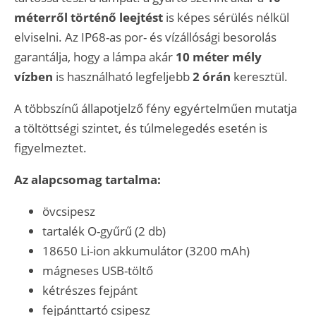
méterről történő leejtést
is képes sérülés nélkül
elviselni. Az IP68-as por- és vízállósági besorolás
garantálja, hogy a lámpa akár
10 méter mély
vízben
is használható legfeljebb
2 órán
keresztül.
A többszínű állapotjelző fény egyértelműen mutatja
a töltöttségi szintet, és túlmelegedés esetén is
figyelmeztet.
Az alapcsomag tartalma:
övcsipesz
tartalék O-gyűrű (2 db)
18650 Li-ion akkumulátor (3200 mAh)
mágneses USB-töltő
kétrészes fejpánt
fejpánttartó csipesz