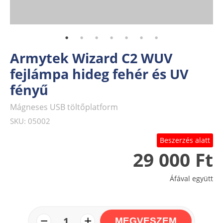
Armytek Wizard C2 WUV
fejlámpa hideg fehér és UV
fényű
Mágneses USB töltőplatform
SKU: 05002
Beszerzés alatt
29 000 Ft
Áfával együtt
−
+
1
MEGVESZEM