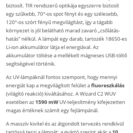
biztosít. TIR rendszerű optikája egyszerre biztosít
egy szűkebb, 70°-os spot fényt és egy szélesebb,
120°-os szórt fényű megvilágítást, így a tágabb
környezet is jól belátható marad zavaró „csőlátás-
hatás” nélkül. A lámpát egy darab, tartozék 18650-es
Li-ion akkumulátor látja el energiával. Az
akkumulátor töltése a mellékelt mágneses USB-töltő
segítségével történik.
Az UV-lámpáknál fontos szempont, hogy mennyi
energiát kap a megvilágított felület a
fluoreszkálás
(világító reakció) kiváltásához. A Wizard C2 WUV
esetében az
1590 mW
UV-teljesítmény kifejezetten
magas értéknek számít egy fejlámpánál.
A masszív kivitel és az átgondolt tervezés rendkívül
tartóssá teszi a lámpát: a gyártó szerint akár a
10