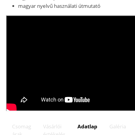
magyar nyelvű használati útmutató
Csomag
Vásárlói
Adatlap
Galéria
árak
értékelés