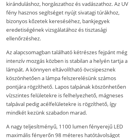
kiránduláshoz, horgászathoz és vadászathoz. Az UV
fény hasznos segítséget nyújt sivatagi túrákhoz,
bizonyos kőzetek kereséséhez, bankjegyek
eredetiségének vizsgálatához és tisztasági
ellenőrzéshez.
Az alapcsomagban található kétrészes fejpánt még
intenzív mozgás közben is stabilan a helyén tartja a
lámpát. A könnyen eltávolítható övcsipesznek
köszönhetően a lámpa felszerelésünk számos
pontjára rögzíthető. Lapos talpának köszönhetően
vízszintes felületekre is felhelyezhető, mágneses
talpával pedig acélfelületekre is rögzíthető, így
mindkét kezünk szabadon marad.
A nagy teljesítményű, 1100 lumen fényerejű LED
maximális fényerőn 98 méteres hatótávolságot