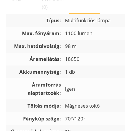
(0)
Típus:
Multifunkciós lámpa
Max. fényáram:
1100 lumen
Max. hatótávolság:
98 m
Áramellátás:
18650
Akkumennyiség:
1 db
Áramforrás
Igen
alaptartozék:
Töltés módja:
Mágneses töltő
Fénykúp szöge:
70°/120°