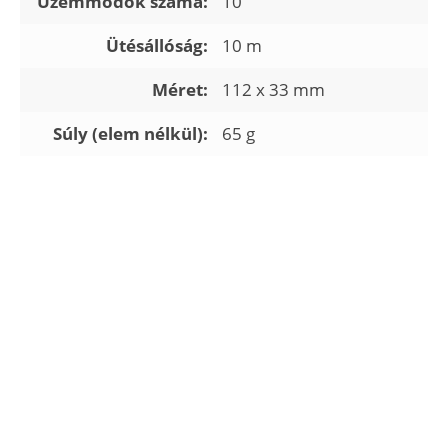
Üzemmódok száma:
10
Ütésállóság:
10 m
Méret:
112 x 33 mm
Súly (elem nélkül):
65 g