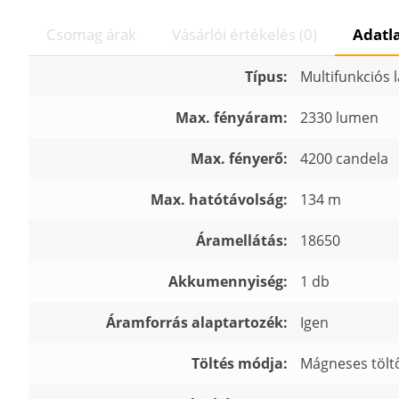
Csomag árak
Vásárlói értékelés (0)
Adatl
Típus:
Multifunkciós
Max. fényáram:
2330 lumen
Max. fényerő:
4200 candela
Max. hatótávolság:
134 m
Áramellátás:
18650
Akkumennyiség:
1 db
Áramforrás alaptartozék:
Igen
Töltés módja:
Mágneses tölt