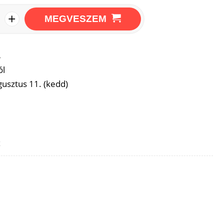
+
MEGVESZEM
→
ól
usztus 11. (kedd)
z