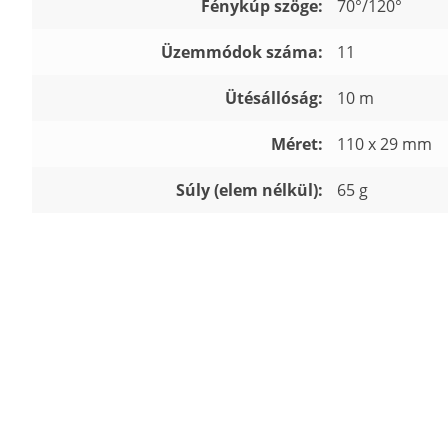
Fénykúp szöge:
70°/120°
Üzemmódok száma:
11
Ütésállóság:
10 m
Méret:
110 x 29 mm
Súly (elem nélkül):
65 g