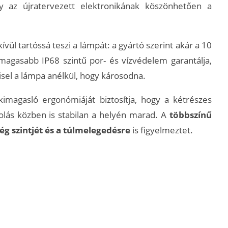
ly az újratervezett elektronikának köszönhetően a
vül tartóssá teszi a lámpát: a gyártó szerint akár a 10
gmagasabb IP68 szintű por- és vízvédelem garantálja,
visel a lámpa anélkül, hogy károsodna.
agasló ergonómiáját biztosítja, hogy a kétrészes
olás közben is stabilan a helyén marad. A
többszínű
ég szintjét és a túlmelegedésre
is figyelmeztet.