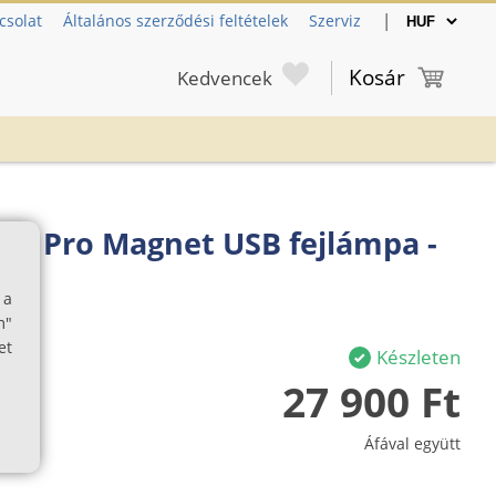
|
csolat
Általános szerződési feltételek
Szerviz
Kosár
Kedvencek
C2 Pro Magnet USB fejlámpa -
yű
 a
m"
et
Készleten
27 900 Ft
Áfával együtt