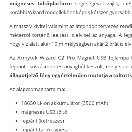
mágneses töltőplatform
segítségével zajlik, me
korábbi Wizard modellekhez képes kétszer gyorsabb.
A masszív kivitel valamint az átgondolt tervezés rendkí
méterről történő leejtést is elvisel az anyaga. A le
hogy víz alatt akár 10 m mélységben akár 2 órát is el
Az Armytek Wizard C2 Pro Magnet USB fejlámpa kim
fejpánt csúszásmentes anyagból készült, mely sport
állapotjelző fény egyértelműen mutatja a töltötts
Az alapcsomag tartalma:
18650 Li-Ion akkumulátor (3500 mAh)
mágneses USB töltő
fejpánt (kétrészes)
fejpánt-tartó csipesz