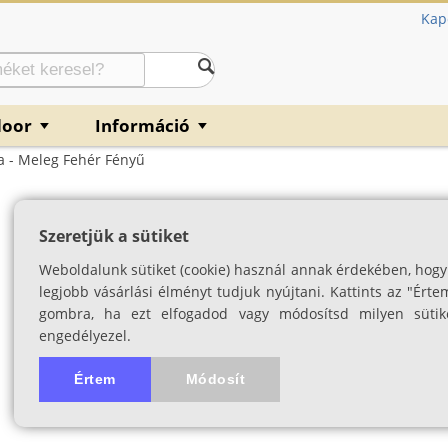
Kap
door
Információ
▼
▼
 - Meleg Fehér Fényű
Armytek Wizard 
Szeretjük a sütiket
meleg fehér fén
Weboldalunk sütiket (cookie) használ annak érdekében, hogy
SKU: 03458
legjobb vásárlási élményt tudjuk nyújtani. Kattints az "Érte
gombra, ha ezt elfogadod vagy módosítsd milyen sütik
engedélyezel.
Értem
Módosít