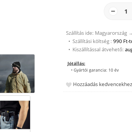
−
1
Szállítás ide: Magyarország
•
Szállítási költség :
990 Ft-t
•
Kiszállítással átvehető:
aug
Jótállás:
• Gyártói garancia: 10 év
Hozzáadás kedvencekhe