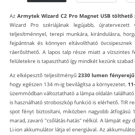
Az
Armytek Wizard C2 Pro Magnet USB tölthető z
Wizard Pro szériájának legújabb, újratervezett v
teljesítménnyel, terepi munkára, kirándulásra, horg
fejpántnak és könnyen eltávolítható övcsipesznek
ráerősíthető. A lapos talp része miatt a vízszintes f
felületekre is tapasztható így mindkét kezünk szabad
Az elképesztő teljesítményű
2330 lumen fényerejű
hogy egészen 134 m-ig bevilágítsa a környezetet.
11
üzemmódban változtatható a lámpa oldalán található
is használható stroboszkóp funkció is elérhető. TIR 
spot fényt biztosítani, miközben nagyobb átfogású 1
marad, zavaró "csőlátás-hatás" nélkül. A lámpát egy
Li-ion akkumulátor látja el energiával. Az akkumuláto