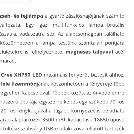
seb- és fejlámpa
a gyártó zászlóshajójának számító
áltozata. Egy igazi multifunkciós lámpa brutális
ászatra, vadászatra stb. Az alapcsomagban található
 köszönhetően a lámpa testünk számtalan pontjára
elületekre is felhelyezhető,
mágneses talpával
acél
 marad.
 Cree XHP50 LED
maximális fényerőt biztosít ahhoz,
-féle üzemmód
jának köszönhetően a fényereje több
 egyetlen kapcsolóval. Többek között az önvédelemre
rendszerű optikája egyszerre képes egy szűkebb 70°-os
20°-os fénykúpjával a tágabb környezet is belátható
 darab alaptartozék 3500 mAh kapacitású 18650 típusú
r töltése szabvány USB csatlakozóval ellátott tartozék