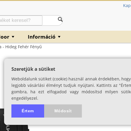
Kap
door
Információ
▼
▼
 - Hideg Fehér Fényű
Armytek Wizard 
Szeretjük a sütiket
hideg fehér fény
Weboldalunk sütiket (cookie) használ annak érdekében, hogy
Mágneses USB töltőplatform
legjobb vásárlási élményt tudjuk nyújtani. Kattints az "Érte
gombra, ha ezt elfogadod vagy módosítsd milyen sütik
SKU: 03651
engedélyezel.
Értem
Módosít