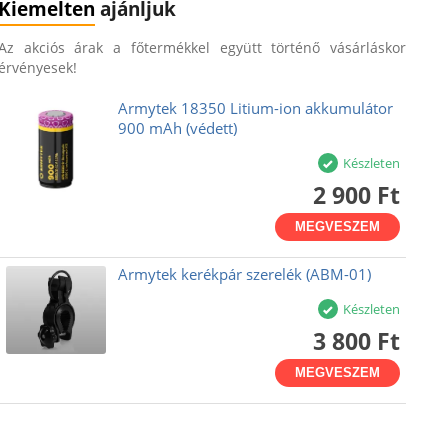
Kiemelten
ajánljuk
Az akciós árak a főtermékkel együtt történő vásárláskor
érvényesek!
Armytek 18350 Litium-ion akkumulátor
900 mAh (védett)
Készleten
2 900 Ft
MEGVESZEM
Armytek kerékpár szerelék (ABM-01)
Készleten
3 800 Ft
MEGVESZEM