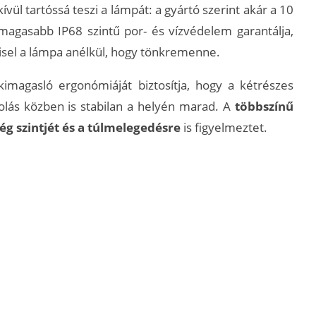
vül tartóssá teszi a lámpát: a gyártó szerint akár a 10
gmagasabb IP68 szintű por- és vízvédelem garantálja,
visel a lámpa anélkül, hogy tönkremenne.
agasló ergonómiáját biztosítja, hogy a kétrészes
olás közben is stabilan a helyén marad. A
többszínű
ég szintjét és a túlmelegedésre
is figyelmeztet.