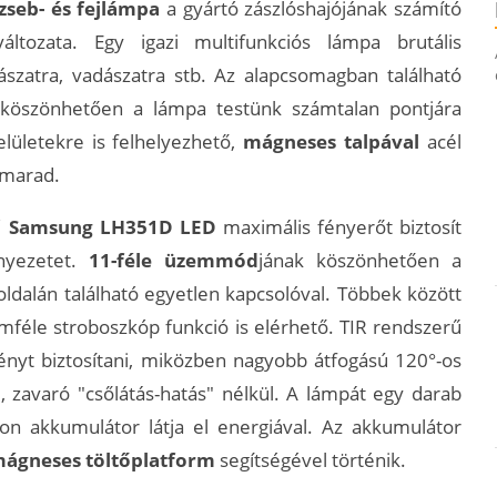
seb- és fejlámpa
a gyártó zászlóshajójának számító
ltozata. Egy igazi multifunkciós lámpa brutális
ászatra, vadászatra stb. Az alapcsomagban található
 köszönhetően a lámpa testünk számtalan pontjára
elületekre is felhelyezhető,
mágneses talpával
acél
 marad.
ű Samsung LH351D LED
maximális fényerőt biztosít
nyezetet.
11-féle üzemmód
jának köszönhetően a
dalán található egyetlen kapcsolóval. Többek között
mféle stroboszkóp funkció is elérhető. TIR rendszerű
ényt biztosítani, miközben nagyobb átfogású 120°-os
 zavaró "csőlátás-hatás" nélkül. A lámpát egy darab
on akkumulátor látja el energiával. Az akkumulátor
ágneses töltőplatform
segítségével történik.