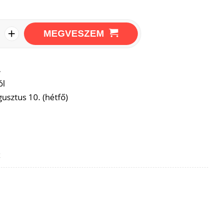
+
MEGVESZEM
→
ól
usztus 10. (hétfő)
z