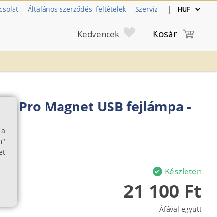
|
csolat
Általános szerződési feltételek
Szerviz
Kosár
Kedvencek
C1 Pro Magnet USB fejlámpa -
ű
 a
m"
et
Készleten
21 100 Ft
Áfával együtt