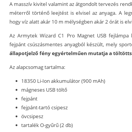
A masszív kivitel valamint az átgondolt tervezés rendkí
méterről történő leejtést is elvisel az anyaga. A le
hogy víz alatt akár 10 m mélységben akár 2 órát is el
Az Armytek Wizard C1 Pro Magnet USB fejlámpa kim
fejpánt csúszásmentes anyagból készült, mely sport
állapotjelző fény egyértelműen mutatja a töltötts
Az alapcsomag tartalma:
18350 Li-Ion akkumulátor (900 mAh)
mágneses USB töltő
fejpánt
fejpánt-tartó csipesz
övcsipesz
tartalék O-gyűrű (2 db)