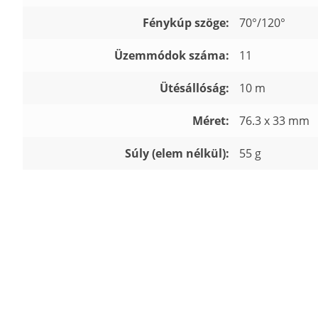
Fénykúp szöge:
70°/120°
Üzemmódok száma:
11
Ütésállóság:
10 m
Méret:
76.3 x 33 mm
Súly (elem nélkül):
55 g