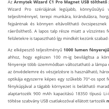
Az
Armytek Wizard C1 Pro Magnet USB tölthető z
Wizard Pro szériájának legújabb, könnyűsúlyú vá
teljesítménnyel, terepi munkára, kirándulásra, horg
fejpántnak és könnyen eltávolítható övcsipesznek
ráerősíthető. A lapos talp része miatt a vízszintes f
felületekre is tapasztható így mindkét kezünk szabad
Az elképesztő teljesítményű
1000 lumen fényerej
ahhoz, hogy egészen 100 m-ig bevilágítsa a kör
fényereje több üzemmódban változtatható a lámpa ol
az önvédelemre és vészjelzésre is használható, háro
optikája egyszerre képes egy szűkebb 70°-os spot f
fénykúpjával a tágabb környezet is belátható marad,
alaptartozék 900 mAh kapacitású 18350 típusú Li-i
töltése szabvány USB csatlakozóval ellátott tartozék
m