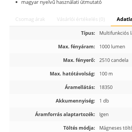
magyar nyelvű használati útmutató
Csomag árak
Vásárlói értékelés (0)
Adatl
Típus:
Multifunkciós
Max. fényáram:
1000 lumen
Max. fényerő:
2510 candela
Max. hatótávolság:
100 m
Áramellátás:
18350
Akkumennyiség:
1 db
Áramforrás alaptartozék:
Igen
Töltés módja:
Mágneses tölt