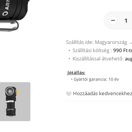
−
1
Szállítás ide: Magyarország
•
Szállítási költség :
990 Ft-t
•
Kiszállítással átvehető:
aug
Jótállás:
• Gyártói garancia: 10 év
Hozzáadás kedvencekhe