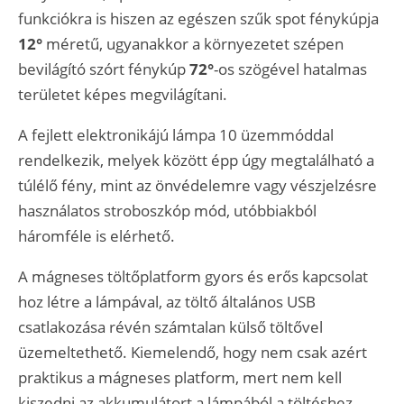
funkciókra is hiszen az egészen szűk spot fénykúpja
12°
méretű, ugyanakkor a környezetet szépen
bevilágító szórt fénykúp
72°
-os szögével hatalmas
területet képes megvilágítani.
A fejlett elektronikájú lámpa 10 üzemmóddal
rendelkezik, melyek között épp úgy megtalálható a
túlélő fény, mint az önvédelemre vagy vészjelzésre
használatos stroboszkóp mód, utóbbiakból
háromféle is elérhető.
A mágneses töltőplatform gyors és erős kapcsolat
hoz létre a lámpával, az töltő általános USB
csatlakozása révén számtalan külső töltővel
üzemeltethető. Kiemelendő, hogy nem csak azért
praktikus a mágneses platform, mert nem kell
kiszedni az akkumulátort a lámpából a töltéshez,