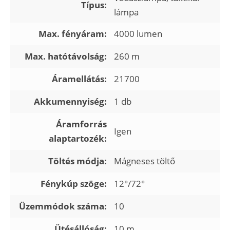
Típus:
lámpa
Max. fényáram:
4000 lumen
Max. hatótávolság:
260 m
Áramellátás:
21700
Akkumennyiség:
1 db
Áramforrás
Igen
alaptartozék:
Töltés módja:
Mágneses töltő
Fénykúp szöge:
12°/72°
Üzemmódok száma:
10
Ütésállóság:
10 m