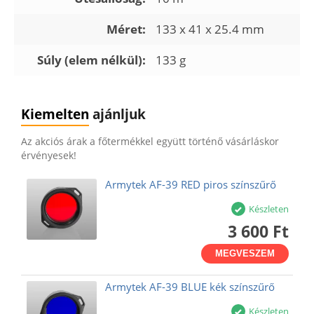
Méret:
133 x 41 x 25.4 mm
Súly (elem nélkül):
133 g
Kiemelten
ajánljuk
Az akciós árak a főtermékkel együtt történő vásárláskor
érvényesek!
Armytek AF-39 RED piros színszűrő
Készleten
3 600 Ft
MEGVESZEM
Armytek AF-39 BLUE kék színszűrő
Készleten