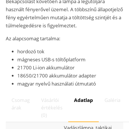
Bekapcsolást követően a lámpa a legutoljára
használt fényerővel üzemel. A többszínű állapotjelző
fény egyértelműen mutatja a töltöttség szintjét és a
túlmelegedésre is figyelmeztet.
Az alapcsomag tartalma:
hordozó tok
mágneses USB-s töltőplatform
21700 Li-ion akkumulátor
18650/21700 akkumulátor adapter
magyar nyelvű használati útmutató
Csomag
Vásárlói
Adatlap
Galéria
árak
értékelés
(0)
Vadászlámpa, taktikai