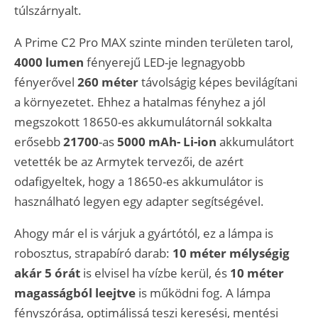
túlszárnyalt.
A Prime C2 Pro MAX szinte minden területen tarol,
4000 lumen
fényerejű LED-je legnagyobb
fényerővel
260 méter
távolságig képes bevilágítani
a környezetet. Ehhez a hatalmas fényhez a jól
megszokott 18650-es akkumulátornál sokkalta
erősebb
21700
-as
5000 mAh- Li-ion
akkumulátort
vetették be az Armytek tervezői, de azért
odafigyeltek, hogy a 18650-es akkumulátor is
használható legyen egy adapter segítségével.
Ahogy már el is várjuk a gyártótól, ez a lámpa is
robosztus, strapabíró darab:
10 méter mélységig
akár 5 órát
is elvisel ha vízbe kerül, és
10 méter
magasságból leejtve
is működni fog. A lámpa
fényszórása, optimálissá teszi keresési, mentési