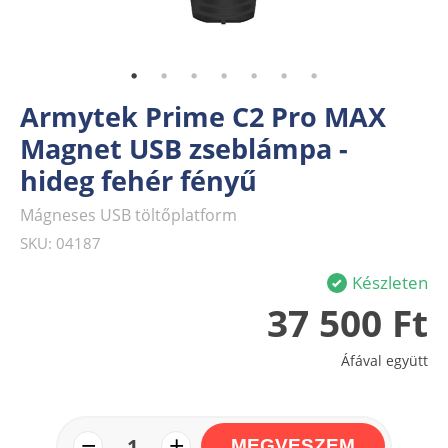
Armytek Prime C2 Pro MAX
Magnet USB zseblámpa -
hideg fehér fényű
Mágneses USB töltőplatform
SKU: 04187
Készleten
37 500 Ft
Áfával együtt
−
+
1
MEGVESZEM