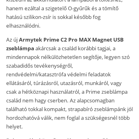
hanem ezáltal a szigetelő O-gyűrűk és a tömítő
hatású szilikon-zsír is sokkal később fog
elhasználódni.
Az új
Armytek Prime C2 Pro MAX Magnet USB
zseblámpa
akárcsak a család korábbi tagjai, a
mindennapok nélkülözhetetlen segítője, legyen szó
szabadidős tevékenységről,
rendvédelmi/katasztrófa védelmi feladatok
ellátásáról, túrázásról, utazásról, munkáról, vagy
csak a hétköznapi használatról, a Prime zseblámpa
család nem hagy cserben. Az alapcsomagban
található tokkal kompakt, strapabíró zseblámpánk jól
hordozhatóvá válik, nem foglal a szükségesnél több
helyet.