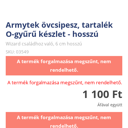
Armytek övcsipesz, tartalék
O-gyűrű készlet - hosszú
Wizard családhoz való, 6 cm hosszú
SKU: 03549
A termék forgalmazása megszűnt, nem
rendelhető.
A termék forgalmazása megszűnt, nem rendelhető.
1 100 Ft
Áfával együtt
A termék forgalmazása megszűnt, nem
rendelhető.