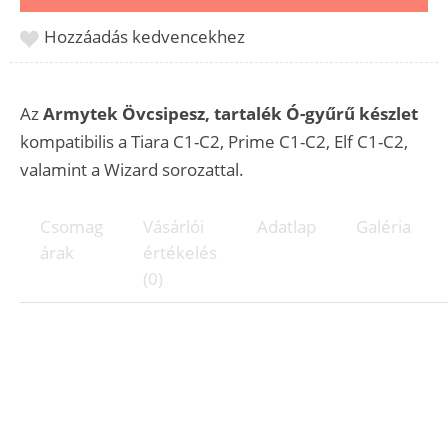
Hozzáadás kedvencekhez
Az
Armytek Övcsipesz, tartalék Ó-gyűrű készlet
kompatibilis a Tiara C1-C2, Prime C1-C2, Elf C1-C2,
valamint a Wizard sorozattal.
Csomag
Vásárlói
Adatlap
Galéria
árak
értékelés
(0)