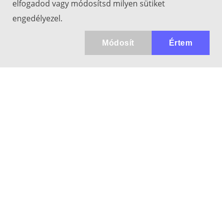
elfogadod vagy módosítsd milyen sütiket
engedélyezel.
Módosít
Értem
Kapcsolat
info@keresotavcso.hu
+36 20/516-44-58
Hétfő - Péntek: 9:30-17:00