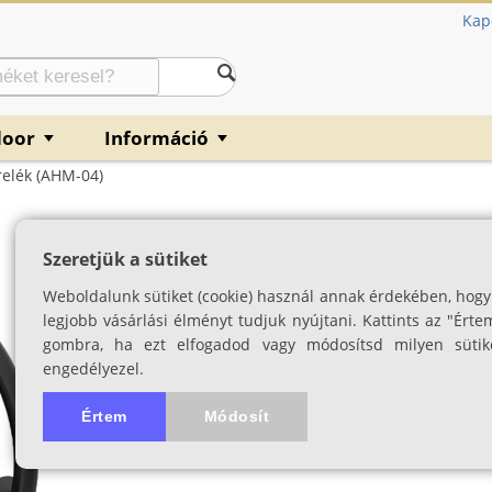
Kap
door
Információ
▼
▼
elék (AHM-04)
Armytek munkavé
Szeretjük a sütiket
04)
Weboldalunk sütiket (cookie) használ annak érdekében, hogy
Armytek Wizard, Tiara és Elf
legjobb vásárlási élményt tudjuk nyújtani. Kattints az "Érte
gombra, ha ezt elfogadod vagy módosítsd milyen sütik
SKU: 04667
engedélyezel.
Értem
Módosít