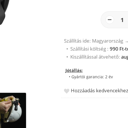
−
1
Szállítás ide: Magyarország
•
Szállítási költség :
990 Ft-t
•
Kiszállítással átvehető:
aug
Jótállás:
• Gyártói garancia: 2 év
Hozzáadás kedvencekhe