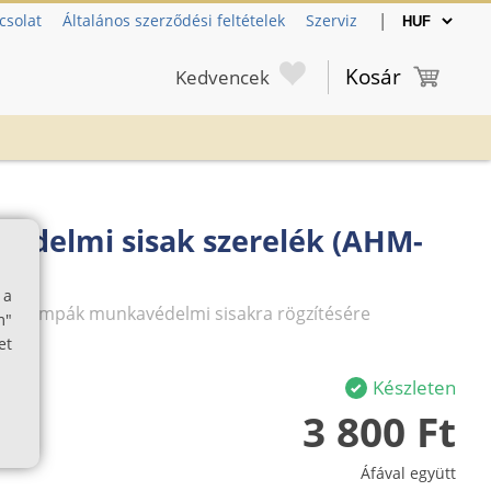
|
csolat
Általános szerződési feltételek
Szerviz
Kosár
Kedvencek
delmi sisak szerelék (AHM-
 a
 zseblámpák munkavédelmi sisakra rögzítésére
m"
et
Készleten
3 800 Ft
Áfával együtt