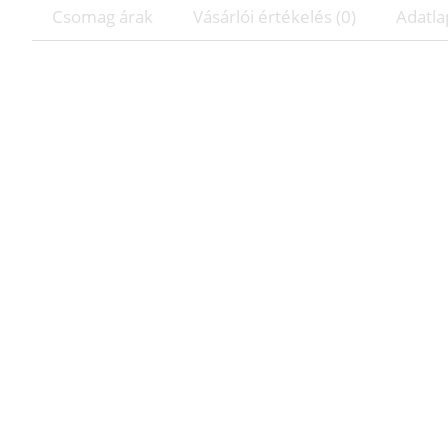
Csomag árak
Vásárlói értékelés (0)
Adatla