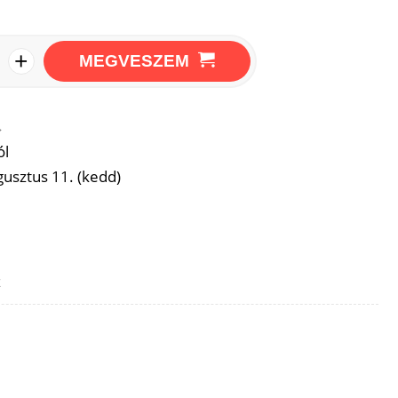
+
MEGVESZEM
→
ól
usztus 11. (kedd)
z