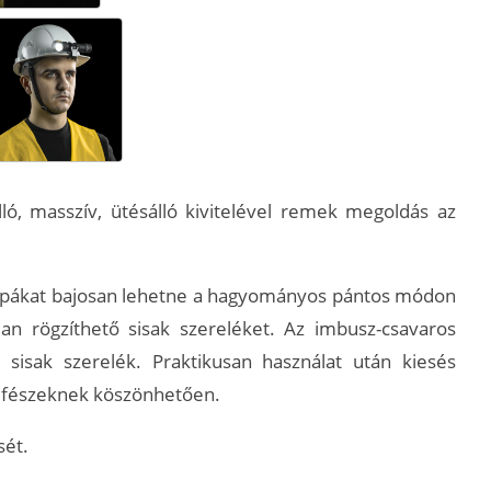
ló, masszív, ütésálló kivitelével remek megoldás az
ámpákat bajosan lehetne a hagyományos pántos módon
ilan rögzíthető sisak szereléket. Az imbusz-csavaros
 sisak szerelék. Praktikusan használat után kiesés
tt fészeknek köszönhetően.
sét.