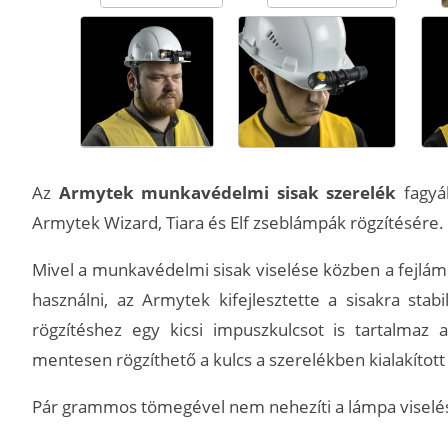
Az
Armytek munkavédelmi sisak szerelék
fagyál
Armytek Wizard, Tiara és Elf zseblámpák rögzítésére.
Mivel a munkavédelmi sisak viselése közben a fejl
használni, az Armytek kifejlesztette a sisakra stab
rögzítéshez egy kicsi impuszkulcsot is tartalmaz a
mentesen rögzíthető a kulcs a szerelékben kialakíto
Pár grammos tömegével nem nehezíti a lámpa viselé