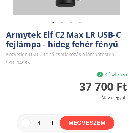
Armytek Elf C2 Max LR USB-C
fejlámpa - hideg fehér fényű
Közvetlen USB-C töltő csatlakozás a lámpatesten
SKU: 04985
Készleten
37 700 Ft
Áfával együtt
−
+
1
MEGVESZEM