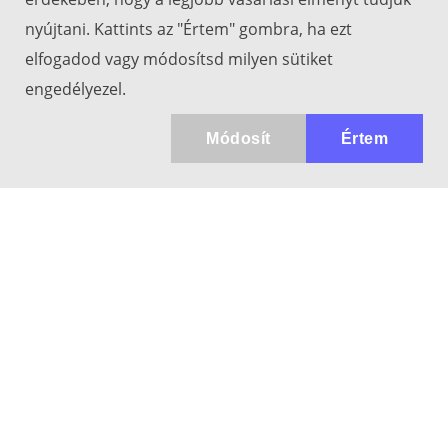
nyújtani. Kattints az "Értem" gombra, ha ezt
elfogadod vagy módosítsd milyen sütiket
engedélyezel.
Módosít
Értem
Kapcsolat
info@keresotavcso.hu
+36 20/516-44-58