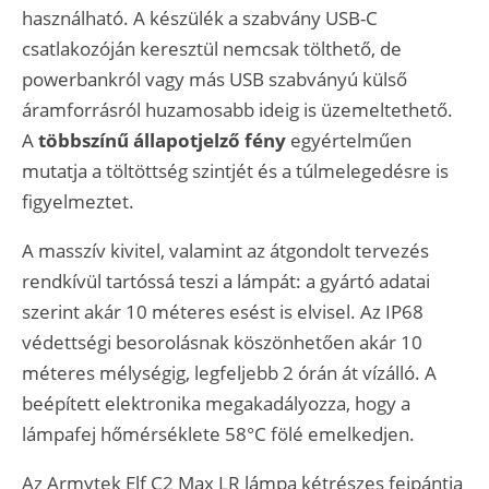
használható. A készülék a szabvány USB-C
csatlakozóján keresztül nemcsak tölthető, de
powerbankról vagy más USB szabványú külső
áramforrásról huzamosabb ideig is üzemeltethető.
A
többszínű állapotjelző fény
egyértelműen
mutatja a töltöttség szintjét és a túlmelegedésre is
figyelmeztet.
A masszív kivitel, valamint az átgondolt tervezés
rendkívül tartóssá teszi a lámpát: a gyártó adatai
szerint akár 10 méteres esést is elvisel. Az IP68
védettségi besorolásnak köszönhetően akár 10
méteres mélységig, legfeljebb 2 órán át vízálló. A
beépített elektronika megakadályozza, hogy a
lámpafej hőmérséklete 58°C fölé emelkedjen.
Az Armytek Elf C2 Max LR lámpa kétrészes fejpántja