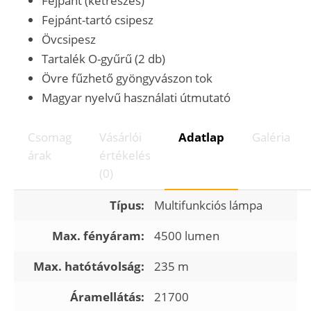
Fejpánt (kétrészes)
Fejpánt-tartó csipesz
Övcsipesz
Tartalék O-gyűrű (2 db)
Övre fűzhető gyöngyvászon tok
Magyar nyelvű használati útmutató
Csomag
Vásárlói
Adatlap
Galéria
árak
értékelés
(0)
Típus:
Multifunkciós lámpa
Max. fényáram:
4500 lumen
Max. hatótávolság:
235 m
Áramellátás:
21700