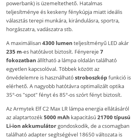
powerbank) is üzemeltethető. Hatalmas
teljesítménye és keskeny fénykúpja miatt ideális
választás terepi munkára, kirándulásra, sportra,
horgászatra, vadászatra stb.
A maximálisan
4300 lumen
teljesítményű LED akár
235 m
-es hatótávot biztosít. Fényereje
7
fokozatban
állítható a lámpa oldalán található
egyetlen kapcsolóval. Többek között az
önvédelemre is használható
stroboszkóp
funkció is
elérhető. A nagyobb hatótávra optimalizált optika
35°-os "spot" fényt és 85°-os szórt fényt biztosít.
Az Armytek Elf C2 Max LR lámpa energia ellátásáról
az alaptartozék
5000 mAh
kapacitású
21700 típusú
Li-ion akkumulátor
gondoskodik, de a csomagban
található adapter segítségével 18650 változata is