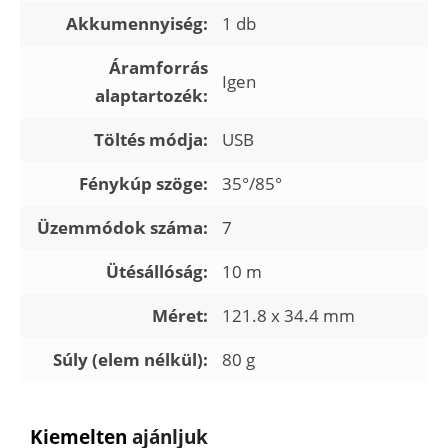
Akkumennyiség:
1 db
Áramforrás
Igen
alaptartozék:
Töltés módja:
USB
Fénykúp szöge:
35°/85°
Üzemmódok száma:
7
Ütésállóság:
10 m
Méret:
121.8 x 34.4 mm
Súly (elem nélkül):
80 g
Kiemelten
ajánljuk