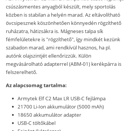
csúszásmentes anyagból készült, mely sportolás
közben is stabilan a helyén marad. Az eltávolítható
övcsipesznek köszönhetően könnyedén rögzíthető
ruházatra, hátizsákra is. Mágneses talpa sík
fémfelületekre is "rögzíthető", így mindkét kezünk
szabadon marad, ami rendkívül hasznos, ha pl.
autónk olajszintjét ellenőrizzük. Külön
megvásárolható adapterrel (ABM-01) kerékpárra is
felszerelhető.
Az alapcsomag tartalma:
Armytek Elf C2 Max LR USB-C fejlámpa
21700 Li-Ion akkumulátor (5000 mAh)
18650 akkumulátor adapter
USB-C töltőkábel