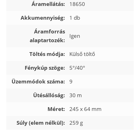
Áramellátás:
18650
Akkumennyiség:
1 db
Áramforrás
Igen
alaptartozék:
Töltés módja:
Külső töltő
Fénykúp szöge:
5°/40°
Üzemmódok száma:
9
Ütésállóság:
30 m
Méret:
245 x 64 mm
Súly (elem nélkül):
259 g