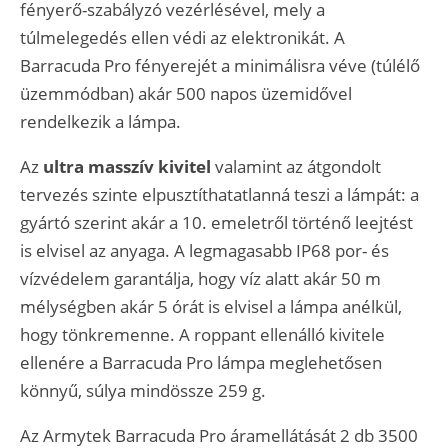
fényerő-szabályzó vezérlésével, mely a
túlmelegedés ellen védi az elektronikát. A
Barracuda Pro fényerejét a minimálisra véve (túlélő
üzemmódban) akár 500 napos üzemidővel
rendelkezik a lámpa.
Az
ultra masszív kivitel
valamint az átgondolt
tervezés szinte elpusztíthatatlanná teszi a lámpát: a
gyártó szerint akár a 10. emeletről történő leejtést
is elvisel az anyaga. A legmagasabb IP68 por- és
vízvédelem garantálja, hogy víz alatt akár 50 m
mélységben akár 5 órát is elvisel a lámpa anélkül,
hogy tönkremenne. A roppant ellenálló kivitele
ellenére a Barracuda Pro lámpa meglehetősen
könnyű, súlya mindössze 259 g.
Az Armytek Barracuda Pro áramellátását 2 db 3500