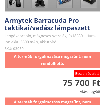
Armytek Barracuda Pro
taktikai/vadász lámpaszett
Lengőkapcsoló, mágneses szerelék, 2x18650 Litium-
ion akku 3500 mAh, akkutöltő
SKU: 03050
A termék forgalmazása megszűnt, nem
rendelhető.
Beszerzés alatt
75 700 Ft
Áfával együtt
A termék forgalmazása megszűnt, nem