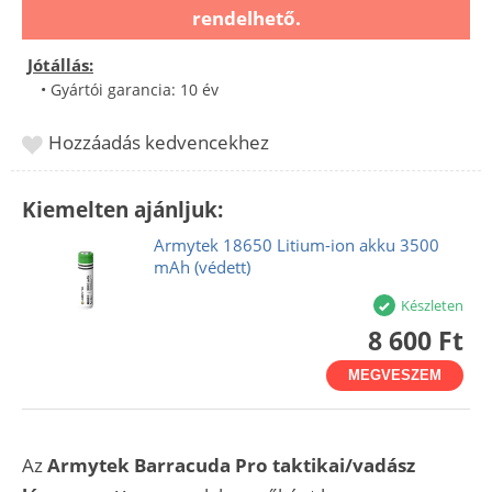
rendelhető.
Jótállás:
• Gyártói garancia: 10 év
Hozzáadás kedvencekhez
Kiemelten ajánljuk:
Armytek 18650 Litium-ion akku 3500
mAh (védett)
Készleten
8 600 Ft
MEGVESZEM
Az
Armytek Barracuda Pro taktikai/vadász