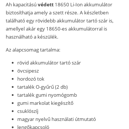
Ah kapacitású
védett
18650 Li-Ion akkumulátor
biztosíthatja amely a szett része. A készletben
található egy rövidebb akkumulátor tartó szár is,
amellyel akár egy 18650-es akkumulátorral is
használható a készülék.
Az alapcsomag tartalma:
rövid akkumulátor tartó szár
övcsipesz
hordozó tok
tartalék O-gyűrű (2 db)
tartalék gumi nyomógomb
gumi markolat kiegészítő
csuklószíj
magyar nyelvű használati útmutató
lengőkapcsoló