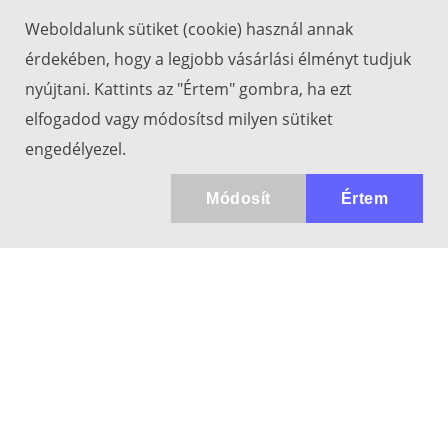
Weboldalunk sütiket (cookie) használ annak
érdekében, hogy a legjobb vásárlási élményt tudjuk
nyújtani. Kattints az "Értem" gombra, ha ezt
elfogadod vagy módosítsd milyen sütiket
engedélyezel.
Módosít
Értem
Kapcsolat
info@keresotavcso.hu