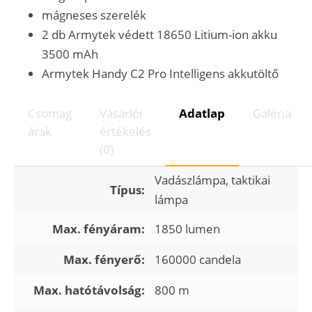
mágneses szerelék
2 db Armytek védett 18650 Litium-ion akku
3500 mAh
Armytek Handy C2 Pro Intelligens akkutöltő
Csomag
Vásárlói
Adatlap
Galéria
árak
értékelés
(0)
Vadászlámpa, taktikai
Típus:
lámpa
Max. fényáram:
1850 lumen
Max. fényerő:
160000 candela
Max. hatótávolság:
800 m