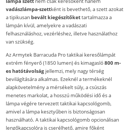
lámpa szett
nem csak keresőként hanem
vadászlámpa-szett
ként is bevethető, a szett azokat
a tipikusan
bevált kiegészítőket
tartalmazza a
lámpán kívül, amelyekre a vadászati
felhasználáshoz, vezérléshez, illetve használathoz
van szükség.
Az Armytek Barracuda Pro taktikai keresőlámpát
extrém fényerő (1850 lumen) és kimagasló
800 m-
es hatótávolság
jellemzi, mely nagy térség
bevilágítására alkalmas. Ezeknél a termékeknél
alapkövetelmény a mérsékelt súly, a csúszás
menetes markolat, a hosszú működési idő és a
lámpa végére tervezett taktikai kapcsológomb,
amivel a lámpa kesztyűben is biztonságosan
használható. A taktikai kapcsológomb opcionálisan
lengőkapcsolóra is cserélhető, amire főként