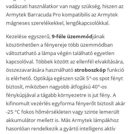
vadászati használatkor van nagy szükség, hiszen az
Armytek Barracuda Pro kompatibilis az Armytek
mágneses szerelékekkel, lengőkapcsolókkal.
Kezelése egyszerű,
9-féle üzemmód
jának
köszönhetően a fényereje több üzemmódban
változtatható a lámpa végén található egyetlen
kapcsolóval. Többek között az ellenfél elvakítására,
összezavarására használható
stroboszkóp
funkció
is elérhető. Optikája egészen szűk 5°-os spot fényt
biztosít, miközben nagyobb átfogású 40°-os
fénykúpjával a tágabb környezetre is jut fény. A
kifinomult vezérlés egyforma fényerőt biztosít akár
-25 °C fokos hőmérsékleten vagy szinte lemerült
akkumulátor mellett is. Más Armytek lámpákhoz
hasonlóan rendelkezik a gyártó intelligens aktív