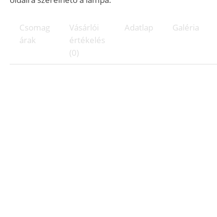
Csomag
Vásárlói
Adatlap
Galéria
árak
értékelés
(0)