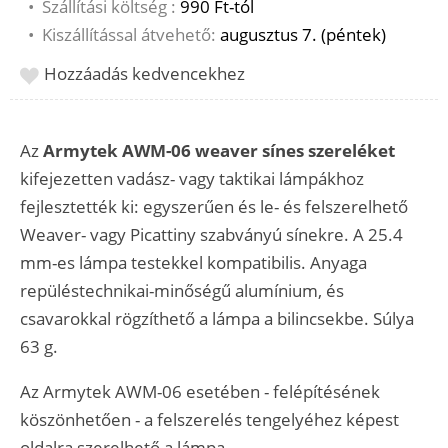
•
Szállítási költség :
990 Ft-tól
•
Kiszállítással átvehető:
augusztus 7. (péntek)
Hozzáadás kedvencekhez
Az
Armytek AWM-06 weaver sínes szereléket
kifejezetten vadász- vagy taktikai lámpákhoz
fejlesztették ki: egyszerűen és le- és felszerelhető
Weaver- vagy Picattiny szabványú sínekre. A 25.4
mm-es lámpa testekkel kompatibilis. Anyaga
repüléstechnikai-minőségű alumínium, és
csavarokkal rögzíthető a lámpa a bilincsekbe. Súlya
63 g.
Az Armytek AWM-06 esetében - felépítésének
köszönhetően - a felszerelés tengelyéhez képest
oldalra szerelhető a lámpa.