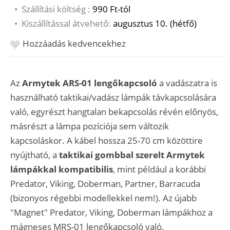
•
Szállítási költség :
990 Ft-tól
•
Kiszállítással átvehető:
augusztus 10. (hétfő)
Hozzáadás kedvencekhez
Az
Armytek ARS-01 lengőkapcsoló
a vadászatra is
használható taktikai/vadász lámpák távkapcsolására
való, egyrészt hangtalan bekapcsolás révén előnyös,
másrészt a lámpa pozíciója sem változik
kapcsoláskor. A kábel hossza 25-70 cm közöttire
nyújtható, a
taktikai gombbal szerelt Armytek
lámpákkal kompatibilis
, mint például a korábbi
Predator, Viking, Doberman, Partner, Barracuda
(bizonyos régebbi modellekkel nem!). Az újabb
"Magnet" Predator, Viking, Doberman lámpákhoz a
mágneses MRS-01 lengőkapcsoló való.