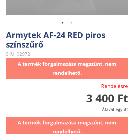
Armytek AF-24 RED piros
színszűrő
SKU: 02972
A termék forgalmazása megszűnt, nem
rendelhető.
Rendelésre
3 400 Ft
Áfával együtt
A termék forgalmazása megszűnt, nem
rendelhető.