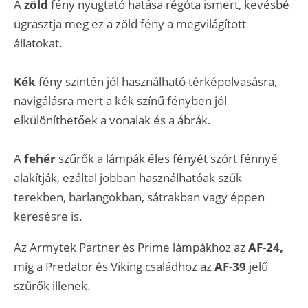
A
zöld
fény nyugtató hatása régóta ismert, kevésbé
ugrasztja meg ez a zöld fény a megvilágított
állatokat.
Kék
fény szintén jól használható térképolvasásra,
navigálásra mert a kék színű fényben jól
elkülöníthetőek a vonalak és a ábrák.
A
fehér
szűrők a lámpák éles fényét szórt fénnyé
alakítják, ezáltal jobban használhatóak szűk
terekben, barlangokban, sátrakban vagy éppen
keresésre is.
Az Armytek Partner és Prime lámpákhoz az
AF-24,
míg a Predator és Viking családhoz az
AF-39
jelű
szűrők illenek.