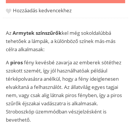
Hozzáadás kedvencekhez
Az
Armytek színszűrők
kel még sokoldalúbbá
tehetőek a lámpák, a különböző színek más-más
célra alkalmasak:
A
piros
fény kevésbé zavarja az emberek sötéthez
szokott szemét, így jól használhatóak például
térképolvasásra anélkül, hogy a fény ideiglenesen
elvakítaná a felhasználót. Az állatvilág egyes tagjai
nem, vagy csak alig látnak piros fényben, így a piros
szűrők éjszakai vadászatra is alkalmasak.
Stroboszkóp üzemmódban vészjelzésként is
bevethető.