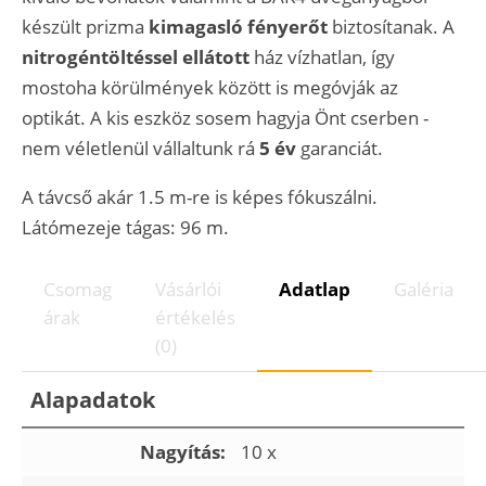
készült prizma
kimagasló fényerőt
biztosítanak. A
nitrogéntöltéssel ellátott
ház vízhatlan, így
mostoha körülmények között is megóvják az
optikát. A kis eszköz sosem hagyja Önt cserben -
nem véletlenül vállaltunk rá
5 év
garanciát.
A távcső akár 1.5 m-re is képes fókuszálni.
Látómezeje tágas: 96 m.
Csomag
Vásárlói
Adatlap
Galéria
árak
értékelés
(0)
Alapadatok
Nagyítás:
10 x