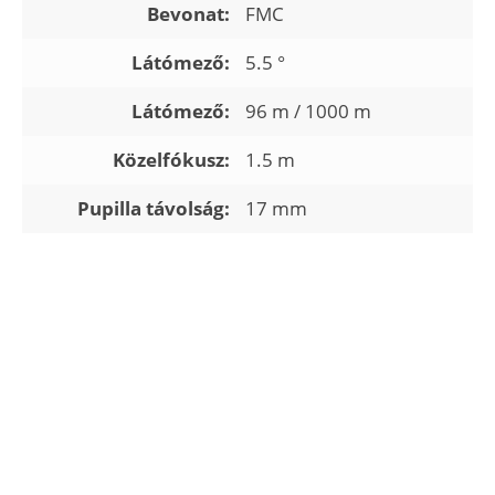
Bevonat:
FMC
Látómező:
5.5 °
Látómező:
96 m / 1000 m
Közelfókusz:
1.5 m
Pupilla távolság:
17 mm