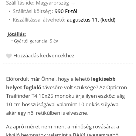
Szállítás ide: Magyarország
→
•
Szállítási költség :
990 Ft-tól
•
Kiszállítással átvehető:
augusztus 11. (kedd)
Jótállás:
• Gyártói garancia: 5 év
Hozzáadás kedvencekhez
Előfordult már Önnel, hogy a lehető
legkisebb
helyet foglaló
távcsőre volt szüksége? Az Opticron
Trailfinder T4 10x25 monokulárja ilyen eszköz: alig
10 cm hosszúságával valamint 10 dekás súlyával
akár egy női retikülben is elveszne.
Az apró méret nem ment a minőség rovására: a
kiváló bevonatok valamint a BAK4 üveganyagból