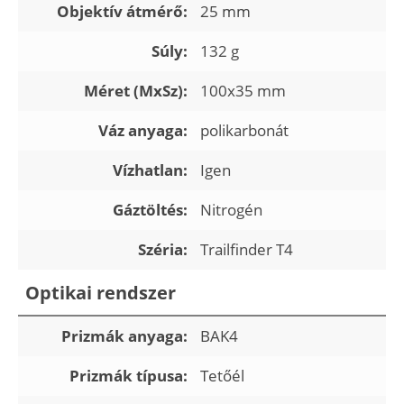
Objektív átmérő:
25 mm
Súly:
132 g
Méret (MxSz):
100x35 mm
Váz anyaga:
polikarbonát
Vízhatlan:
Igen
Gáztöltés:
Nitrogén
Széria:
Trailfinder T4
Optikai rendszer
Prizmák anyaga:
BAK4
Prizmák típusa:
Tetőél